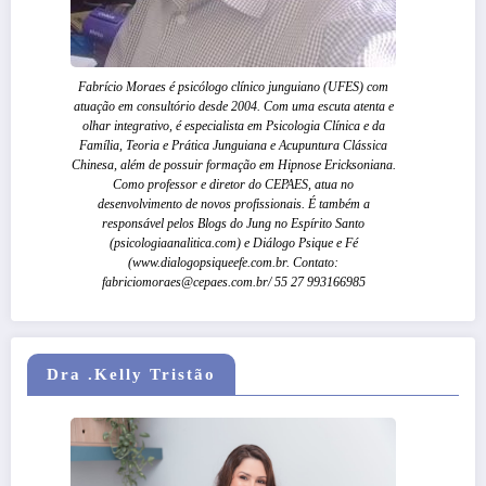
Fabrício Moraes é psicólogo clínico junguiano (UFES) com
atuação em consultório desde 2004. Com uma escuta atenta e
olhar integrativo, é especialista em Psicologia Clínica e da
Família, Teoria e Prática Junguiana e Acupuntura Clássica
Chinesa, além de possuir formação em Hipnose Ericksoniana.
Como professor e diretor do CEPAES, atua no
desenvolvimento de novos profissionais. É também a
responsável pelos Blogs do Jung no Espírito Santo
(psicologiaanalitica.com) e Diálogo Psique e Fé
(www.dialogopsiqueefe.com.br. Contato:
fabriciomoraes@cepaes.com.br/ 55 27 993166985
Dra .Kelly Tristão