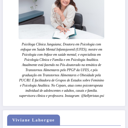
Psicóloga Clínica Junguiana; Doutora em Psicologia com
enfoque em Saúde Mental Infantojuvenil (UFES); mestre em
Psicologia com ênfase em saúde mental; e especialista em
Psicologia Clínica e Familia e em Psicologia Analítica.
Atualmente está fazendo no Pós-doutorado na temática de
Transtornos Alimentares pelo PPGP da UFES, e pós
graduação em Transtornos Alimentares e Obesidade pela
PUC/RJ. É facilitadora de Grupos de Estudos sobre Feminino
e Psicologia Analítica. No Cepaes, atua como psicoterapeuta
individual de adolescentes e adultos, casais e familia.
supervisora clínica e professora. Instagram: @kellytristao.psi
Viviane Lahorgue