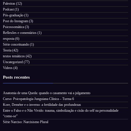
Palestras
(12)
Podcast
(1)
Pós-graduação
(1)
Post do Instagram
(3)
Psicossomática
(3)
Reflexões e comentários
(1)
resposta
(6)
Série conceituando
(1)
Teoria
(42)
textos temáticos
(42)
Uncategorized
(77)
Videos
(4)
Posts recentes
Anatomia de uma Queda: quando o casamento vai a julgamento
Curso: Psicopatologia Junguiana Clínica – Turma 6
Kore, Deméter e o inverno: a fertilidade das profundezas
Entre o Falso e o Não Vivido: trauma, simbolização e cisão do self na personalidade
“como-se”
Série Narciso: Narcisismo Plural