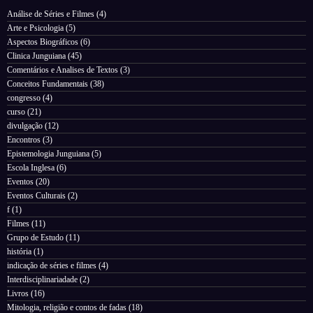
Análise de Séries e Filmes
(4)
Arte e Psicologia
(5)
Aspectos Biográficos
(6)
Clinica Junguiana
(45)
Comentários e Analises de Textos
(3)
Conceitos Fundamentais
(38)
congresso
(4)
curso
(21)
divulgação
(12)
Encontros
(3)
Epistemologia Junguiana
(5)
Escola Inglesa
(6)
Eventos
(20)
Eventos Culturais
(2)
f
(1)
Filmes
(11)
Grupo de Estudo
(11)
história
(1)
indicação de séries e filmes
(4)
Interdisciplinariadade
(2)
Livros
(16)
Mitologia, religião e contos de fadas
(18)