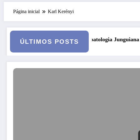
Página inicial
Karl Kerényi
o
sicopatologia Junguiana Clínica – Turma 6
Kore, Demét
ÚLTIMOS POSTS