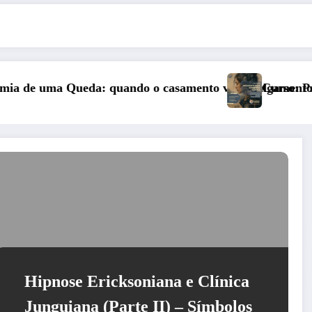
mento vai a julgamento
Curso: Psicopatologia Junguiana Clínica 
Hipnose Ericksoniana e Clínica
Junguiana (Parte II) – Símbolos