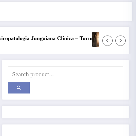
– Turma 6
Kore, Deméter e o inverno: a fertilidade das 