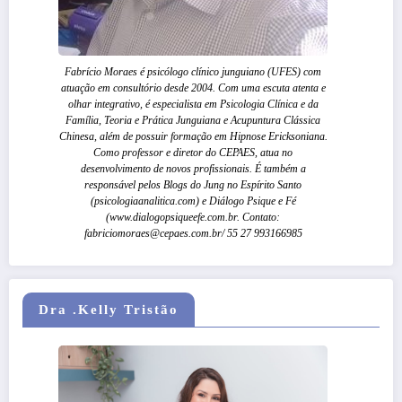
Fabrício Moraes é psicólogo clínico junguiano (UFES) com
atuação em consultório desde 2004. Com uma escuta atenta e
olhar integrativo, é especialista em Psicologia Clínica e da
Família, Teoria e Prática Junguiana e Acupuntura Clássica
Chinesa, além de possuir formação em Hipnose Ericksoniana.
Como professor e diretor do CEPAES, atua no
desenvolvimento de novos profissionais. É também a
responsável pelos Blogs do Jung no Espírito Santo
(psicologiaanalitica.com) e Diálogo Psique e Fé
(www.dialogopsiqueefe.com.br. Contato:
fabriciomoraes@cepaes.com.br/ 55 27 993166985
Dra .Kelly Tristão