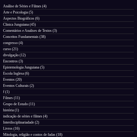
Análise de Séries e Filmes
(4)
Arte e Psicologia
(5)
Aspectos Biográficos
(6)
Clinica Junguiana
(45)
Comentários e Analises de Textos
(3)
Conceitos Fundamentais
(38)
congresso
(4)
curso
(21)
divulgação
(12)
Encontros
(3)
Epistemologia Junguiana
(5)
Escola Inglesa
(6)
Eventos
(20)
Eventos Culturais
(2)
f
(1)
Filmes
(11)
Grupo de Estudo
(11)
história
(1)
indicação de séries e filmes
(4)
Interdisciplinariadade
(2)
Livros
(16)
Mitologia, religião e contos de fadas
(18)