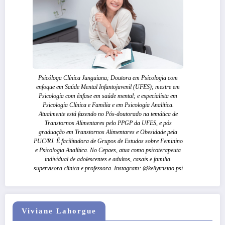
Psicóloga Clínica Junguiana; Doutora em Psicologia com
enfoque em Saúde Mental Infantojuvenil (UFES); mestre em
Psicologia com ênfase em saúde mental; e especialista em
Psicologia Clínica e Familia e em Psicologia Analítica.
Atualmente está fazendo no Pós-doutorado na temática de
Transtornos Alimentares pelo PPGP da UFES, e pós
graduação em Transtornos Alimentares e Obesidade pela
PUC/RJ. É facilitadora de Grupos de Estudos sobre Feminino
e Psicologia Analítica. No Cepaes, atua como psicoterapeuta
individual de adolescentes e adultos, casais e familia.
supervisora clínica e professora. Instagram: @kellytristao.psi
Viviane Lahorgue