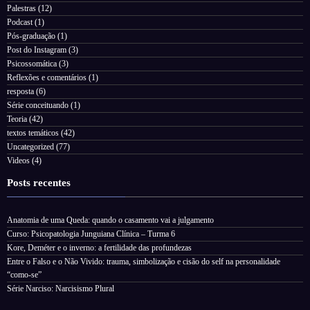
Palestras
(12)
Podcast
(1)
Pós-graduação
(1)
Post do Instagram
(3)
Psicossomática
(3)
Reflexões e comentários
(1)
resposta
(6)
Série conceituando
(1)
Teoria
(42)
textos temáticos
(42)
Uncategorized
(77)
Videos
(4)
Posts recentes
Anatomia de uma Queda: quando o casamento vai a julgamento
Curso: Psicopatologia Junguiana Clínica – Turma 6
Kore, Deméter e o inverno: a fertilidade das profundezas
Entre o Falso e o Não Vivido: trauma, simbolização e cisão do self na personalidade
“como-se”
Série Narciso: Narcisismo Plural