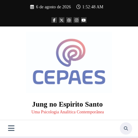
Pular
6 de agosto de 2026
1:52:49 AM
para
o
conteúdo
Jung no Espirito Santo
Uma Psicologia Analítica Contemporânea