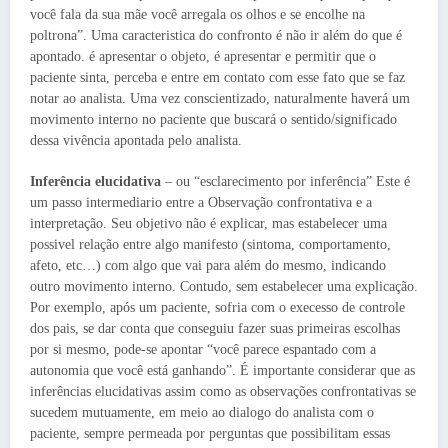
você fala da sua mãe você arregala os olhos e se encolhe na
poltrona”. Uma caracteristica do confronto é não ir além do que é
apontado. é apresentar o objeto, é apresentar e permitir que o
paciente sinta, perceba e entre em contato com esse fato que se faz
notar ao analista. Uma vez conscientizado, naturalmente haverá um
movimento interno no paciente que buscará o sentido/significado
dessa vivência apontada pelo analista.
Inferência elucidativa
– ou “esclarecimento por inferência” Este é
um passo intermediario entre a Observação confrontativa e a
interpretação. Seu objetivo não é explicar, mas estabelecer uma
possivel relação entre algo manifesto (sintoma, comportamento,
afeto, etc…) com algo que vai para além do mesmo, indicando
outro movimento interno. Contudo, sem estabelecer uma explicação.
Por exemplo, após um paciente, sofria com o execesso de controle
dos pais, se dar conta que conseguiu fazer suas primeiras escolhas
por si mesmo, pode-se apontar “você parece espantado com a
autonomia que você está ganhando”. É importante considerar que as
inferências elucidativas assim como as observações confrontativas se
sucedem mutuamente, em meio ao dialogo do analista com o
paciente, sempre permeada por perguntas que possibilitam essas