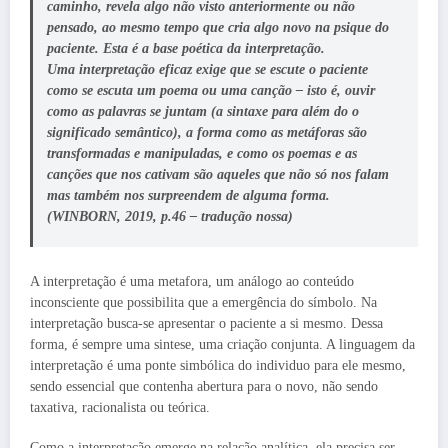
caminho, revela algo não visto anteriormente ou não
pensado, ao mesmo tempo que cria algo novo na psique do
paciente. Esta é a base poética da interpretação.
Uma interpretação eficaz exige que se escute o paciente
como se escuta um poema ou uma canção – isto é, ouvir
como as palavras se juntam (a sintaxe para além do o
significado semântico), a forma como as metáforas são
transformadas e manipuladas, e como os poemas e as
canções que nos cativam são aqueles que não só nos falam
mas também nos surpreendem de alguma forma.
(WINBORN, 2019, p.46 – tradução nossa)
A interpretação é uma metafora, um análogo ao conteúdo
inconsciente que possibilita que a emergência do símbolo. Na
interpretação busca-se apresentar o paciente a si mesmo. Dessa
forma, é sempre uma sintese, uma criação conjunta. A linguagem da
interpretação é uma ponte simbólica do individuo para ele mesmo,
sendo essencial que contenha abertura para o novo, não sendo
taxativa, racionalista ou teórica.
Como a interpretação emerge na relação analítica, ela precisa ser