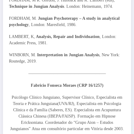
FORDHAM, M R. Gordon, J. Hubback and K. Lambert (eds),
Technique in Jungian Analysis
. London: Heinemann, 1974.
FORDHAM, M.
Jungian Psychoterapy – A study in analytical
psychology
, London: Maresfield, 1986.
LAMBERT, K,
Analysis, Repair and Individuation
, London:
Academic Press, 1981.
WINBORN, M.
Interpretation in Jungian Analysis
, New York:
Routedge, 2019.
——————————————————–
Fabricio Fonseca Moraes (CRP 16/1257)
Psicólogo Clínico Junguiano, Supervisor Clínico, Especialista em
Teoria e Prática Junguiana(UVA/RJ), Especialista em Psicologia
Clínica e da Família (Saberes, ES). Especialista em Acupuntura
Clássica Chinesa (IBEPA/FAISP). Formação em Hipnose
Ericksoniana. Coordenador do “Grupo Aion – Estudos
Junguianos” Atua em consultório particular em Vitória desde 2003.