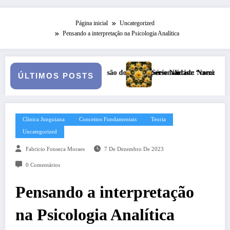
Página inicial
Uncategorized
Pensando a interpretação na Psicologia Analítica
sonalidade “como-se”
e Narciso: Narcisismo Plural
Copa do Mundo, complexo cultural 
ÚLTIMOS POSTS
Clinica Junguiana
Conceitos Fundamentais
Teoria
Uncategorized
Fabricio Fonseca Moraes
7 De Dezembro De 2023
0 Comentários
Pensando a interpretação
na Psicologia Analítica