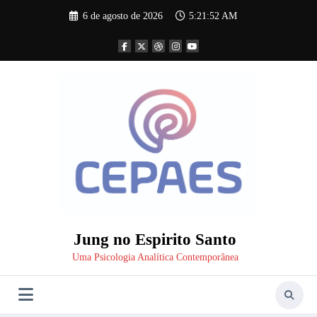
Pular
6 de agosto de 2026
5:21:54 AM
para
o
conteúdo
Jung no Espirito Santo
Uma Psicologia Analítica Contemporânea