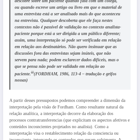
descobre sobre um paciente quando fala com um colega,
ou quando escreve um artigo ou livro em que o material de
uma entrevista está a ser analisado mais do que aconteceu
na entrevista. Qualquer descoberta que ele faça nestes
contextos não é passível de validação no contexto analista-
paciente porque está a ser dirigida a um público diferente;
assim, uma interpretação só pode ser verificada em relação
em relação aos destinatários. Não quero insinuar que as
discussões fora das entrevistas sejam inúteis, que não
servem para nada; podem esclarecer dados difíceis, mas o
que se pensa não pode ser validado em relação ao
iii
paciente.
(FORDHAM, 1986, 113-4 – tradução e grifos
nossas)
A partir desses pressupostos podemos compreender a dimensão da
interpretação pela visão de Fordham. Como resultante natural da
relação analítica, a interpretação decorre da elaboração dos
processos contratransferencias (que explicitam os aspectos afetivos e
conteúdos incosncientes projetados no analista). Como a
interpretação visa o restablecimento relação da consciencia ou
inconsciente, integrando os conteudos que geram sofrimento. A