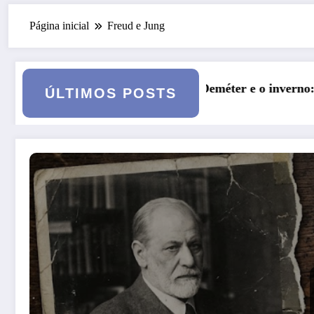
Página inicial
Freud e Jung
e, Deméter e o inverno: a fertilidade das profundezas
Entre 
ÚLTIMOS POSTS