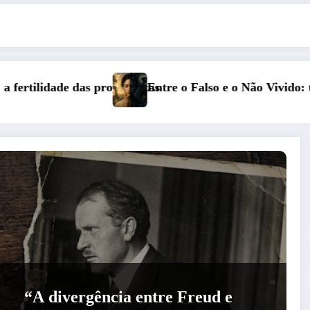
o Falso e o Não Vivido: trauma, simbolização e cisão do s
Série Nar
“A divergência entre Freud e