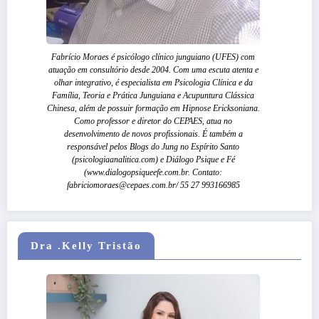
Fabrício Moraes é psicólogo clínico junguiano (UFES) com
atuação em consultório desde 2004. Com uma escuta atenta e
olhar integrativo, é especialista em Psicologia Clínica e da
Família, Teoria e Prática Junguiana e Acupuntura Clássica
Chinesa, além de possuir formação em Hipnose Ericksoniana.
Como professor e diretor do CEPAES, atua no
desenvolvimento de novos profissionais. É também a
responsável pelos Blogs do Jung no Espírito Santo
(psicologiaanalitica.com) e Diálogo Psique e Fé
(www.dialogopsiqueefe.com.br. Contato:
fabriciomoraes@cepaes.com.br/ 55 27 993166985
Dra .Kelly Tristão