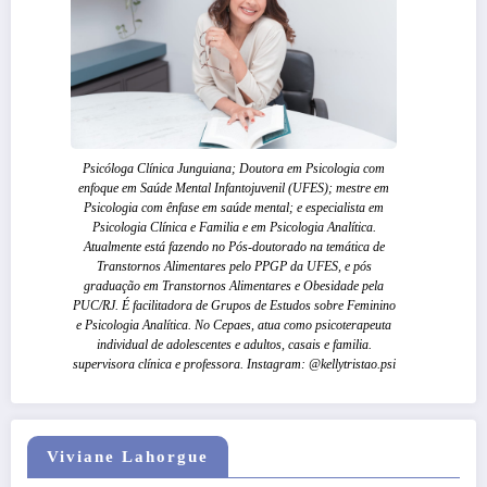
Psicóloga Clínica Junguiana; Doutora em Psicologia com
enfoque em Saúde Mental Infantojuvenil (UFES); mestre em
Psicologia com ênfase em saúde mental; e especialista em
Psicologia Clínica e Familia e em Psicologia Analítica.
Atualmente está fazendo no Pós-doutorado na temática de
Transtornos Alimentares pelo PPGP da UFES, e pós
graduação em Transtornos Alimentares e Obesidade pela
PUC/RJ. É facilitadora de Grupos de Estudos sobre Feminino
e Psicologia Analítica. No Cepaes, atua como psicoterapeuta
individual de adolescentes e adultos, casais e familia.
supervisora clínica e professora. Instagram: @kellytristao.psi
Viviane Lahorgue