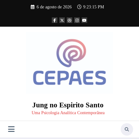
Pular
6 de agosto de 2026
9:23:16 PM
para
o
conteúdo
Jung no Espirito Santo
Uma Psicologia Analítica Contemporânea