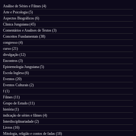
Análise de Séries e Filmes
(4)
Arte e Psicologia
(5)
Aspectos Biográficos
(6)
Clinica Junguiana
(45)
Comentários e Analises de Textos
(3)
Conceitos Fundamentais
(38)
congresso
(4)
curso
(21)
divulgação
(12)
Encontros
(3)
Epistemologia Junguiana
(5)
Escola Inglesa
(6)
Eventos
(20)
Eventos Culturais
(2)
f
(1)
Filmes
(11)
Grupo de Estudo
(11)
história
(1)
indicação de séries e filmes
(4)
Interdisciplinariadade
(2)
Livros
(16)
Mitologia, religião e contos de fadas
(18)