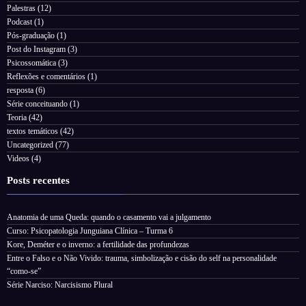
Palestras
(12)
Podcast
(1)
Pós-graduação
(1)
Post do Instagram
(3)
Psicossomática
(3)
Reflexões e comentários
(1)
resposta
(6)
Série conceituando
(1)
Teoria
(42)
textos temáticos
(42)
Uncategorized
(77)
Videos
(4)
Posts recentes
Anatomia de uma Queda: quando o casamento vai a julgamento
Curso: Psicopatologia Junguiana Clínica – Turma 6
Kore, Deméter e o inverno: a fertilidade das profundezas
Entre o Falso e o Não Vivido: trauma, simbolização e cisão do self na personalidade
“como-se”
Série Narciso: Narcisismo Plural