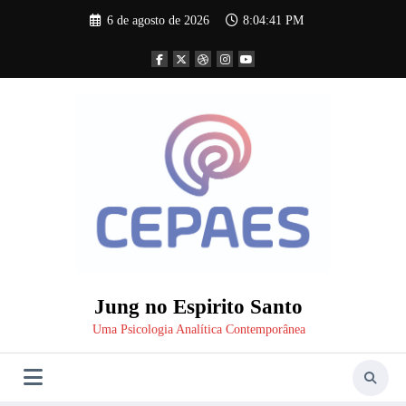
Pular
6 de agosto de 2026
8:04:41 PM
para
o
conteúdo
Jung no Espirito Santo
Uma Psicologia Analítica Contemporânea