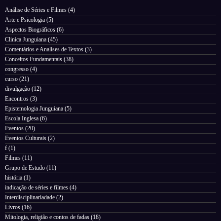
Análise de Séries e Filmes
(4)
Arte e Psicologia
(5)
Aspectos Biográficos
(6)
Clinica Junguiana
(45)
Comentários e Analises de Textos
(3)
Conceitos Fundamentais
(38)
congresso
(4)
curso
(21)
divulgação
(12)
Encontros
(3)
Epistemologia Junguiana
(5)
Escola Inglesa
(6)
Eventos
(20)
Eventos Culturais
(2)
f
(1)
Filmes
(11)
Grupo de Estudo
(11)
história
(1)
indicação de séries e filmes
(4)
Interdisciplinariadade
(2)
Livros
(16)
Mitologia, religião e contos de fadas
(18)