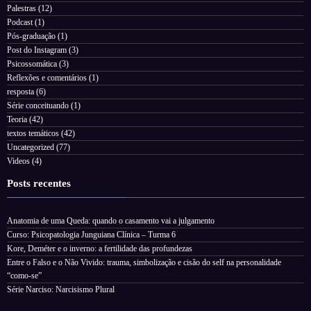
Palestras
(12)
Podcast
(1)
Pós-graduação
(1)
Post do Instagram
(3)
Psicossomática
(3)
Reflexões e comentários
(1)
resposta
(6)
Série conceituando
(1)
Teoria
(42)
textos temáticos
(42)
Uncategorized
(77)
Videos
(4)
Posts recentes
Anatomia de uma Queda: quando o casamento vai a julgamento
Curso: Psicopatologia Junguiana Clínica – Turma 6
Kore, Deméter e o inverno: a fertilidade das profundezas
Entre o Falso e o Não Vivido: trauma, simbolização e cisão do self na personalidade
“como-se”
Série Narciso: Narcisismo Plural