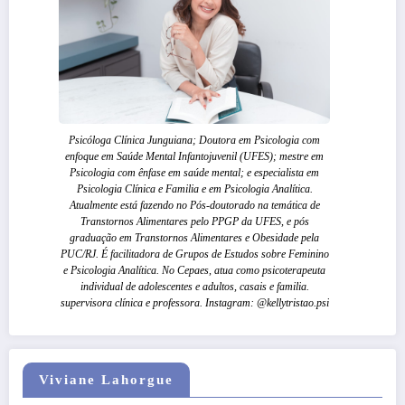
Psicóloga Clínica Junguiana; Doutora em Psicologia com
enfoque em Saúde Mental Infantojuvenil (UFES); mestre em
Psicologia com ênfase em saúde mental; e especialista em
Psicologia Clínica e Familia e em Psicologia Analítica.
Atualmente está fazendo no Pós-doutorado na temática de
Transtornos Alimentares pelo PPGP da UFES, e pós
graduação em Transtornos Alimentares e Obesidade pela
PUC/RJ. É facilitadora de Grupos de Estudos sobre Feminino
e Psicologia Analítica. No Cepaes, atua como psicoterapeuta
individual de adolescentes e adultos, casais e familia.
supervisora clínica e professora. Instagram: @kellytristao.psi
Viviane Lahorgue