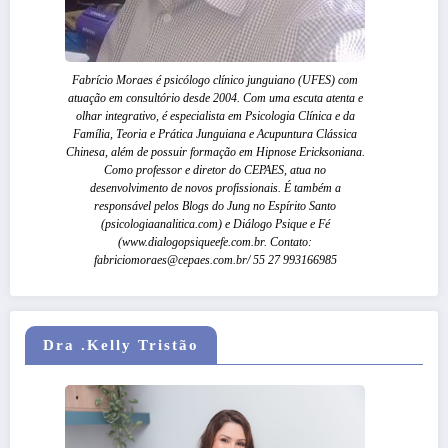
Fabrício Moraes é psicólogo clínico junguiano (UFES) com
atuação em consultório desde 2004. Com uma escuta atenta e
olhar integrativo, é especialista em Psicologia Clínica e da
Família, Teoria e Prática Junguiana e Acupuntura Clássica
Chinesa, além de possuir formação em Hipnose Ericksoniana.
Como professor e diretor do CEPAES, atua no
desenvolvimento de novos profissionais. É também a
responsável pelos Blogs do Jung no Espírito Santo
(psicologiaanalitica.com) e Diálogo Psique e Fé
(www.dialogopsiqueefe.com.br. Contato:
fabriciomoraes@cepaes.com.br/ 55 27 993166985
Dra .Kelly Tristão