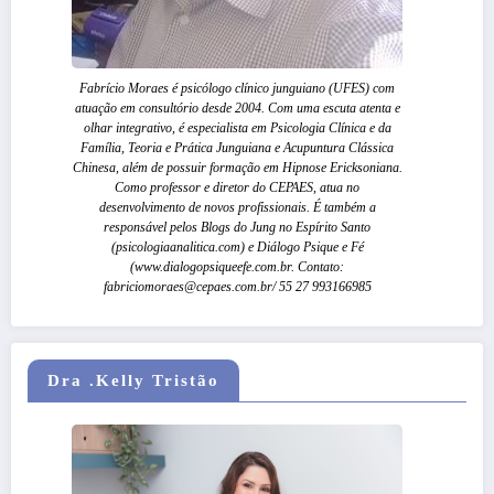
Fabrício Moraes é psicólogo clínico junguiano (UFES) com
atuação em consultório desde 2004. Com uma escuta atenta e
olhar integrativo, é especialista em Psicologia Clínica e da
Família, Teoria e Prática Junguiana e Acupuntura Clássica
Chinesa, além de possuir formação em Hipnose Ericksoniana.
Como professor e diretor do CEPAES, atua no
desenvolvimento de novos profissionais. É também a
responsável pelos Blogs do Jung no Espírito Santo
(psicologiaanalitica.com) e Diálogo Psique e Fé
(www.dialogopsiqueefe.com.br. Contato:
fabriciomoraes@cepaes.com.br/ 55 27 993166985
Dra .Kelly Tristão