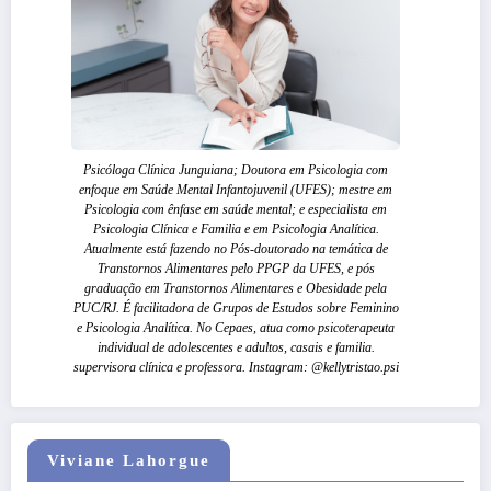
Psicóloga Clínica Junguiana; Doutora em Psicologia com
enfoque em Saúde Mental Infantojuvenil (UFES); mestre em
Psicologia com ênfase em saúde mental; e especialista em
Psicologia Clínica e Familia e em Psicologia Analítica.
Atualmente está fazendo no Pós-doutorado na temática de
Transtornos Alimentares pelo PPGP da UFES, e pós
graduação em Transtornos Alimentares e Obesidade pela
PUC/RJ. É facilitadora de Grupos de Estudos sobre Feminino
e Psicologia Analítica. No Cepaes, atua como psicoterapeuta
individual de adolescentes e adultos, casais e familia.
supervisora clínica e professora. Instagram: @kellytristao.psi
Viviane Lahorgue