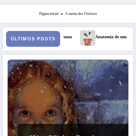
Página inicial
A meina dos Fósforos
uando: A Persona
Anatomia de uma Queda: quando o casamen
ÚLTIMOS POSTS