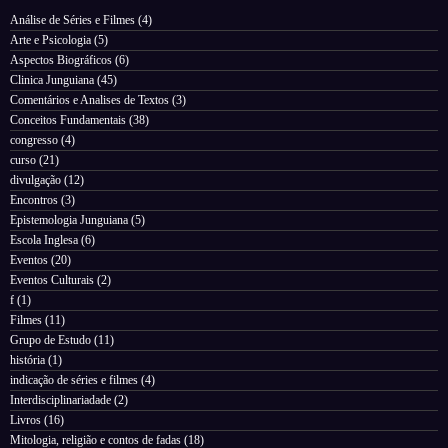
Análise de Séries e Filmes
(4)
Arte e Psicologia
(5)
Aspectos Biográficos
(6)
Clinica Junguiana
(45)
Comentários e Analises de Textos
(3)
Conceitos Fundamentais
(38)
congresso
(4)
curso
(21)
divulgação
(12)
Encontros
(3)
Epistemologia Junguiana
(5)
Escola Inglesa
(6)
Eventos
(20)
Eventos Culturais
(2)
f
(1)
Filmes
(11)
Grupo de Estudo
(11)
história
(1)
indicação de séries e filmes
(4)
Interdisciplinariadade
(2)
Livros
(16)
Mitologia, religião e contos de fadas
(18)