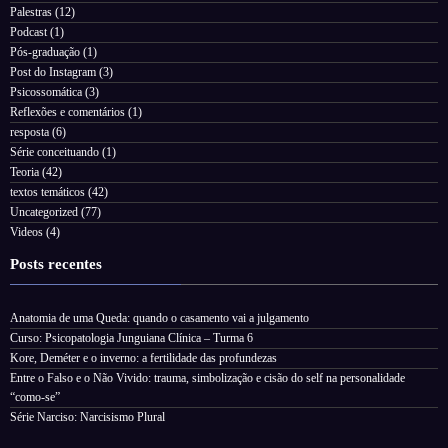
Palestras
(12)
Podcast
(1)
Pós-graduação
(1)
Post do Instagram
(3)
Psicossomática
(3)
Reflexões e comentários
(1)
resposta
(6)
Série conceituando
(1)
Teoria
(42)
textos temáticos
(42)
Uncategorized
(77)
Videos
(4)
Posts recentes
Anatomia de uma Queda: quando o casamento vai a julgamento
Curso: Psicopatologia Junguiana Clínica – Turma 6
Kore, Deméter e o inverno: a fertilidade das profundezas
Entre o Falso e o Não Vivido: trauma, simbolização e cisão do self na personalidade
“como-se”
Série Narciso: Narcisismo Plural