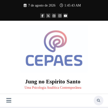
Pular
7 de agosto de 2026
1:45:43 AM
para
o
conteúdo
Jung no Espirito Santo
Uma Psicologia Analítica Contemporânea