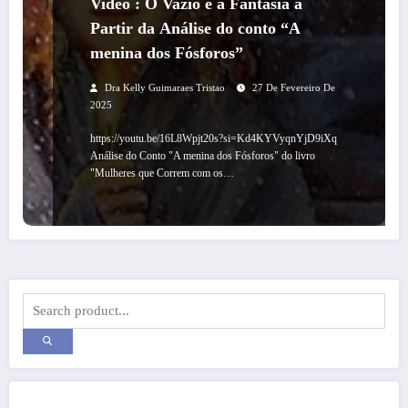
Video : O Vazio e a Fantasia a
Partir da Análise do conto “A
menina dos Fósforos”
Dra Kelly Guimaraes Tristao
27 De Fevereiro De
2025
https://youtu.be/16L8Wpjt20s?si=Kd4KYVyqnYjD9iXq
Análise do Conto "A menina dos Fósforos" do livro
"Mulheres que Correm com os…