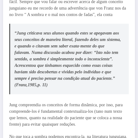
fácil. Sempre que vou falar ou escrever acerca de algum conceito
junguiano eu me recordo de uma advertência que von Franz nos da
no livro “ A sombra e o mal nos contos de fadas”, ela conta
“Jung criticava seus alunos quando estes se apegavam aos
seus conceitos de maneira literal, fazendo deles um sistema,
e quando o citavam sem saber exata-mente do que
falavam. Numa discussão acabou por dizer: “Isto não tem
sentido, a sombra é simplesmente todo o inconsciente”.
Acrescentou que tínhamos esquecido como essas coisas
haviam sido descobertas e vividas pelo indivíduo e que
sempre é preciso pensar na condição atual do paciente.”
(Franz,1985,p. 11)
Jung compreendia os conceitos de forma dinâmica, por isso, para
compreende-los é fundamental contextualiza-los (tano num texto
que lemos, quanto na realidade do paciente que se coloca a nossa
frente) para evitar quaisquer reduções.
No que toca a sombra podemos encontra-la, na literatura junguiana,