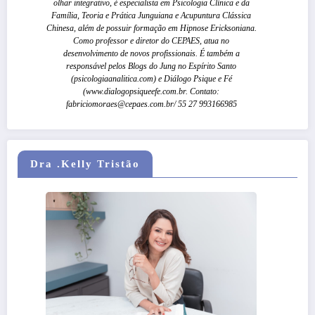
olhar integrativo, é especialista em Psicologia Clínica e da
Família, Teoria e Prática Junguiana e Acupuntura Clássica
Chinesa, além de possuir formação em Hipnose Ericksoniana.
Como professor e diretor do CEPAES, atua no
desenvolvimento de novos profissionais. É também a
responsável pelos Blogs do Jung no Espírito Santo
(psicologiaanalitica.com) e Diálogo Psique e Fé
(www.dialogopsiqueefe.com.br. Contato:
fabriciomoraes@cepaes.com.br/ 55 27 993166985
Dra .Kelly Tristão