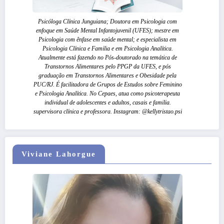
Psicóloga Clínica Junguiana; Doutora em Psicologia com
enfoque em Saúde Mental Infantojuvenil (UFES); mestre em
Psicologia com ênfase em saúde mental; e especialista em
Psicologia Clínica e Familia e em Psicologia Analítica.
Atualmente está fazendo no Pós-doutorado na temática de
Transtornos Alimentares pelo PPGP da UFES, e pós
graduação em Transtornos Alimentares e Obesidade pela
PUC/RJ. É facilitadora de Grupos de Estudos sobre Feminino
e Psicologia Analítica. No Cepaes, atua como psicoterapeuta
individual de adolescentes e adultos, casais e familia.
supervisora clínica e professora. Instagram: @kellytristao.psi
Viviane Lahorgue