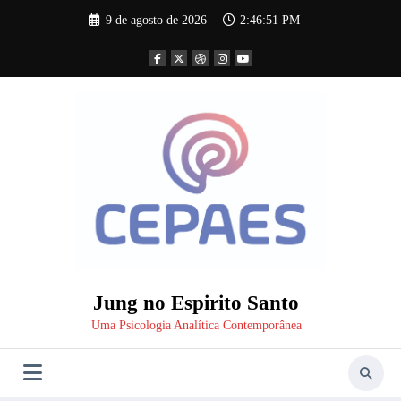
Pular
9 de agosto de 2026
2:46:52 PM
para
o
conteúdo
Jung no Espirito Santo
Uma Psicologia Analítica Contemporânea