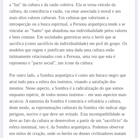
a “luz” da cultura e da razão coletiva. Ela se torna veículo da
cultura, da consciência e razão, vai estar associada à moral e aos
mais altos valores culturais. Em culturas que valorizam a
introspecção ou a busca espiritual, a Persona arquetípica tende a se
vincular ao “Santo” que abandona sua individualidade pelos valores
e bens comuns. Em sociedades guerreiras seria o herói que se
sacrifica (como sacrifício da individualidade) em prol do grupo. Os
modelos que regem e justificam uma dada uma cultura estão
intimamente relacionados com a Persona, uma vez que esta é
representa o “pacto social”, um ícone da cultura.
Por outro lado, a Sombra arquetípica é como um buraco negro que
atrai tudo para a esfera dos instintos, visando a satisfação dos
mesmos. Nesse aspecto, a Sombra é a radicalização do que somos
enquanto espécie, de todos nossos instintos – em seus aspectos mais
arcaicos. A natureza da Sombra é contrária e refratária a cultura,
deste modo, as representações culturais da Sombra vão indicar algo
perigoso, nocivo e que deve ser evitado. Esta incompatibilidade se
deve ao fato da cultura se desenvolver a partir de um “sacrifício” da
esfera instintual, isto é, da Sombra arquetípica. Podemos observar
nos mitos de criação, onde os heróis ou deuses civilizadores matam