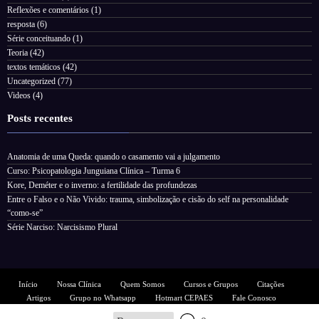
Reflexões e comentários
(1)
resposta
(6)
Série conceituando
(1)
Teoria
(42)
textos temáticos
(42)
Uncategorized
(77)
Videos
(4)
Posts recentes
Anatomia de uma Queda: quando o casamento vai a julgamento
Curso: Psicopatologia Junguiana Clínica – Turma 6
Kore, Deméter e o inverno: a fertilidade das profundezas
Entre o Falso e o Não Vivido: trauma, simbolização e cisão do self na personalidade
“como-se”
Série Narciso: Narcisismo Plural
Início
Nossa Clínica
Quem Somos
Cursos e Grupos
Citações
Artigos
Grupo no Whatsapp
Hotmart CEPAES
Fale Conosco
NewsBlogger - Magazine & Blog
WordPress
Tema 2026 | Powered By
SpiceThemes