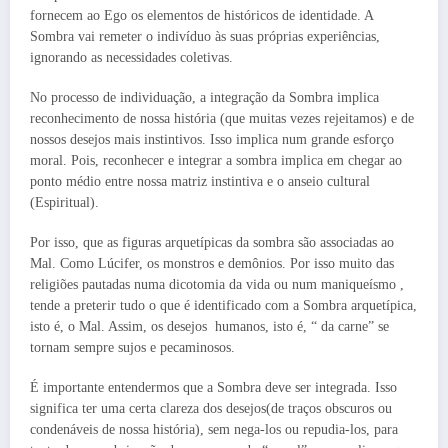
fornecem ao Ego os elementos de históricos de identidade. A
Sombra vai remeter o indivíduo às suas próprias experiências,
ignorando as necessidades coletivas.
No processo de individuação, a integração da Sombra implica
reconhecimento de nossa história (que muitas vezes rejeitamos) e de
nossos desejos mais instintivos. Isso implica num grande esforço
moral. Pois, reconhecer e integrar a sombra implica em chegar ao
ponto médio entre nossa matriz instintiva e o anseio cultural
(Espiritual).
Por isso, que as figuras arquetípicas da sombra são associadas ao
Mal. Como Lúcifer, os monstros e demônios. Por isso muito das
religiões pautadas numa dicotomia da vida ou num maniqueísmo ,
tende a preterir tudo o que é identificado com a Sombra arquetípica,
isto é, o Mal. Assim, os desejos humanos, isto é, “ da carne” se
tornam sempre sujos e pecaminosos.
É importante entendermos que a Sombra deve ser integrada. Isso
significa ter uma certa clareza dos desejos(de traços obscuros ou
condenáveis de nossa história), sem nega-los ou repudia-los, para