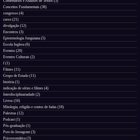
Comentários e Analises de Textos
(3)
Conceitos Fundamentais
(38)
congresso
(4)
curso
(21)
divulgação
(12)
Encontros
(3)
Epistemologia Junguiana
(5)
Escola Inglesa
(6)
Eventos
(20)
Eventos Culturais
(2)
f
(1)
Filmes
(11)
Grupo de Estudo
(11)
história
(1)
indicação de séries e filmes
(4)
Interdisciplinariadade
(2)
Livros
(16)
Mitologia, religião e contos de fadas
(18)
Palestras
(12)
Podcast
(1)
Pós-graduação
(1)
Post do Instagram
(3)
Psicossomática
(3)