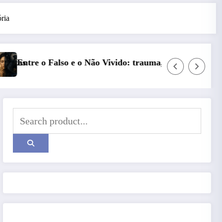
ria
ido: trauma, simbolização e cisão do self na personalidad
Série Narciso: Narcisismo P