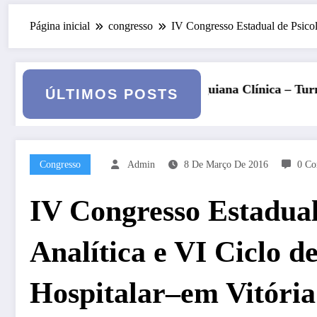
Página inicial
congresso
IV Congresso Estadual de Psicol
gia Junguiana Clínica – Turma 6
Kore, Deméter e o inve
ÚLTIMOS POSTS
Congresso
Admin
8 De Março De 2016
0 Co
IV Congresso Estadual
Analítica e VI Ciclo d
Hospitalar–em Vitória