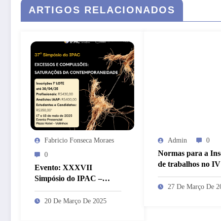
ARTIGOS RELACIONADOS
Fabricio Fonseca Moraes
Admin
0
Normas para a Ins
0
de trabalhos no IV
Evento: XXXVII
Congresso Estadua
Simpósio do IPAC –
Psicologia Analític
27 De Março De 2
“Excessos e Compulsões:
Ciclo de Debates 
Saturações da
20 De Março De 2025
Psicologia Hospita
Contemporaneidade”