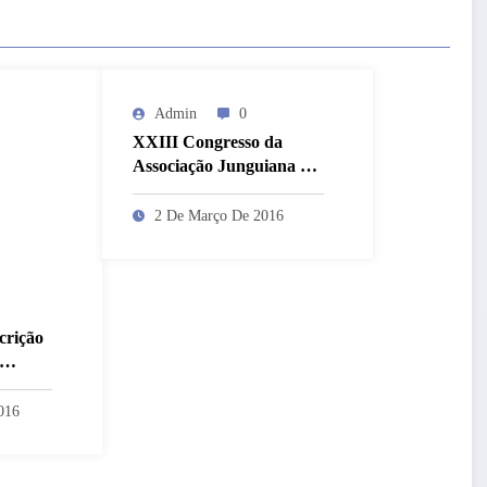
Admin
0
XXIII Congresso da
Associação Junguiana do
Brasil -“A Práxis
Junguiana”
2 De Março De 2016
crição
l de
a e VI
016
em
lar