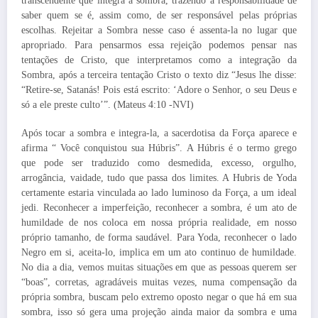
transcendente que integra a sombra, trazendo a responsabilidade de
saber quem se é, assim como, de ser responsável pelas próprias
escolhas. Rejeitar a Sombra nesse caso é assenta-la no lugar que
apropriado. Para pensarmos essa rejeição podemos pensar nas
tentações de Cristo, que interpretamos como a integração da
Sombra, após a terceira tentação Cristo o texto diz “Jesus lhe disse:
“Retire-se, Satanás! Pois está escrito: ‘Adore o Senhor, o seu Deus e
só a ele preste culto’”. (Mateus 4:10 -NVI)
Após tocar a sombra e integra-la, a sacerdotisa da Força aparece e
afirma “ Você conquistou sua Húbris”. A Húbris é o termo grego
que pode ser traduzido como desmedida, excesso, orgulho,
arrogância, vaidade, tudo que passa dos limites. A Hubris de Yoda
certamente estaria vinculada ao lado luminoso da Força, a um ideal
jedi. Reconhecer a imperfeição, reconhecer a sombra, é um ato de
humildade de nos coloca em nossa própria realidade, em nosso
próprio tamanho, de forma saudável. Para Yoda, reconhecer o lado
Negro em si, aceita-lo, implica em um ato continuo de humildade.
No dia a dia, vemos muitas situações em que as pessoas querem ser
“boas”, corretas, agradáveis muitas vezes, numa compensação da
própria sombra, buscam pelo extremo oposto negar o que há em sua
sombra, isso só gera uma projeção ainda maior da sombra e uma