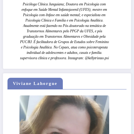
Psicóloga Clínica Junguiana; Doutora em Psicologia com
enfoque em Saúde Mental Infantojuvenil (UFES); mestre em
Psicologia com ênfase em saúde mental; e especialista em
Psicologia Clínica e Familia e em Psicologia Analítica.
Atualmente está fazendo no Pós-doutorado na temática de
Transtornos Alimentares pelo PPGP da UFES, e pós
graduação em Transtornos Alimentares e Obesidade pela
PUC/RJ. É facilitadora de Grupos de Estudos sobre Feminino
e Psicologia Analítica. No Cepaes, atua como psicoterapeuta
individual de adolescentes e adultos, casais e familia.
supervisora clínica e professora. Instagram: @kellytristao.psi
Viviane Lahorgue