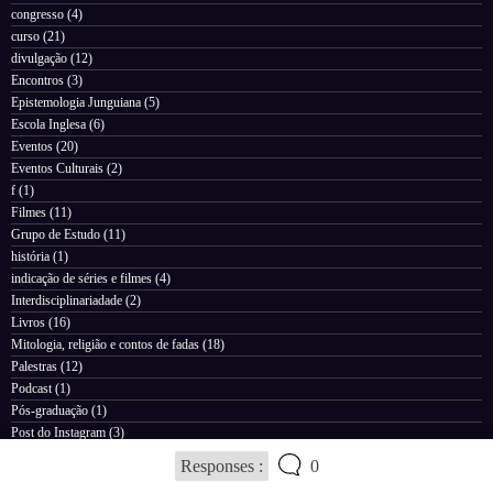
congresso
(4)
curso
(21)
divulgação
(12)
Encontros
(3)
Epistemologia Junguiana
(5)
Escola Inglesa
(6)
Eventos
(20)
Eventos Culturais
(2)
f
(1)
Filmes
(11)
Grupo de Estudo
(11)
história
(1)
indicação de séries e filmes
(4)
Interdisciplinariadade
(2)
Livros
(16)
Mitologia, religião e contos de fadas
(18)
Palestras
(12)
Podcast
(1)
Pós-graduação
(1)
Post do Instagram
(3)
Psicossomática
(3)
Responses :
0
Reflexões e comentários
(1)