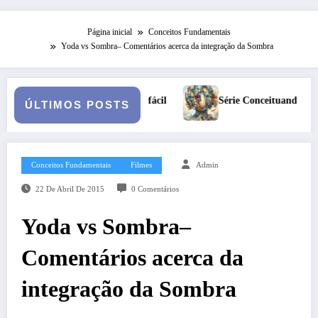
Página inicial
Conceitos Fundamentais
Yoda vs Sombra– Comentários acerca da integração da Sombra
Série Conceituando: A Persona
ÚLTIMOS POSTS
Conceitos Fundamentais
Filmes
Admin
22 De Abril De 2015
0 Comentários
Yoda vs Sombra–
Comentários acerca da
integração da Sombra