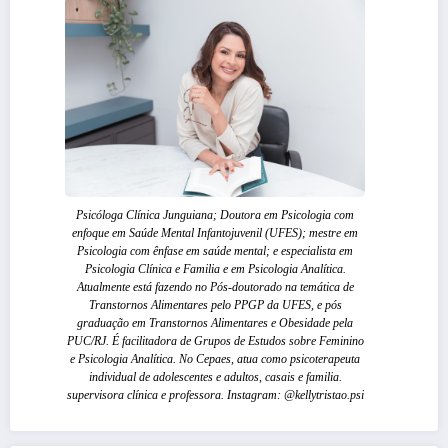
Psicóloga Clínica Junguiana; Doutora em Psicologia com
enfoque em Saúde Mental Infantojuvenil (UFES); mestre em
Psicologia com ênfase em saúde mental; e especialista em
Psicologia Clínica e Familia e em Psicologia Analítica.
Atualmente está fazendo no Pós-doutorado na temática de
Transtornos Alimentares pelo PPGP da UFES, e pós
graduação em Transtornos Alimentares e Obesidade pela
PUC/RJ. É facilitadora de Grupos de Estudos sobre Feminino
e Psicologia Analítica. No Cepaes, atua como psicoterapeuta
individual de adolescentes e adultos, casais e familia.
supervisora clínica e professora. Instagram: @kellytristao.psi