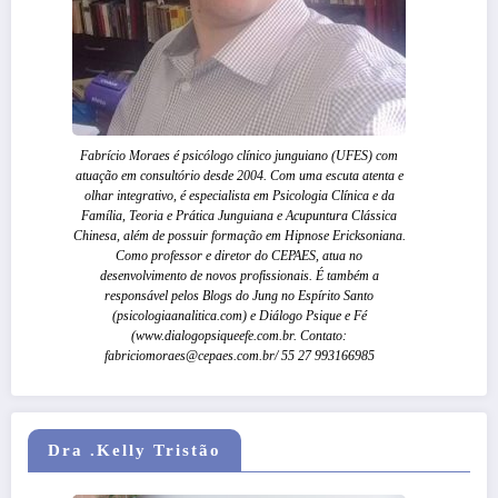
Fabrício Moraes é psicólogo clínico junguiano (UFES) com
atuação em consultório desde 2004. Com uma escuta atenta e
olhar integrativo, é especialista em Psicologia Clínica e da
Família, Teoria e Prática Junguiana e Acupuntura Clássica
Chinesa, além de possuir formação em Hipnose Ericksoniana.
Como professor e diretor do CEPAES, atua no
desenvolvimento de novos profissionais. É também a
responsável pelos Blogs do Jung no Espírito Santo
(psicologiaanalitica.com) e Diálogo Psique e Fé
(www.dialogopsiqueefe.com.br. Contato:
fabriciomoraes@cepaes.com.br/ 55 27 993166985
Dra .Kelly Tristão