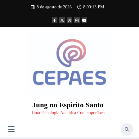
Pular
8 de agosto de 2026
8:09:14 PM
para
o
conteúdo
Jung no Espirito Santo
Uma Psicologia Analítica Contemporânea