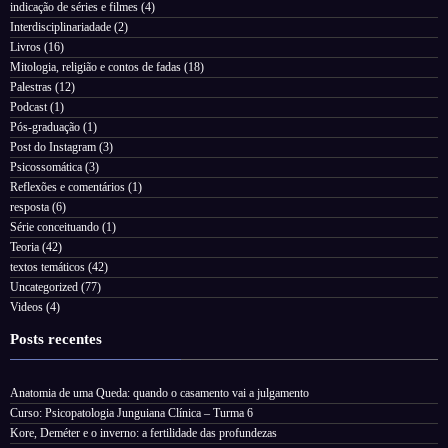
indicação de séries e filmes
(4)
Interdisciplinariadade
(2)
Livros
(16)
Mitologia, religião e contos de fadas
(18)
Palestras
(12)
Podcast
(1)
Pós-graduação
(1)
Post do Instagram
(3)
Psicossomática
(3)
Reflexões e comentários
(1)
resposta
(6)
Série conceituando
(1)
Teoria
(42)
textos temáticos
(42)
Uncategorized
(77)
Videos
(4)
Posts recentes
Anatomia de uma Queda: quando o casamento vai a julgamento
Curso: Psicopatologia Junguiana Clínica – Turma 6
Kore, Deméter e o inverno: a fertilidade das profundezas