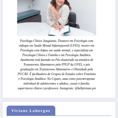
Psicóloga Clínica Junguiana; Doutora em Psicologia com
enfoque em Saúde Mental Infantojuvenil (UFES); mestre em
Psicologia com ênfase em saúde mental; e especialista em
Psicologia Clínica e Familia e em Psicologia Analítica.
Atualmente está fazendo no Pós-doutorado na temática de
Transtornos Alimentares pelo PPGP da UFES, e pós
graduação em Transtornos Alimentares e Obesidade pela
PUC/RJ. É facilitadora de Grupos de Estudos sobre Feminino
e Psicologia Analítica. No Cepaes, atua como psicoterapeuta
individual de adolescentes e adultos, casais e familia.
supervisora clínica e professora. Instagram: @kellytristao.psi
Viviane Lahorgue