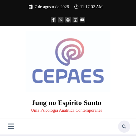
Pular
7 de agosto de 2026
11:17:02 AM
para
o
conteúdo
Jung no Espirito Santo
Uma Psicologia Analítica Contemporânea