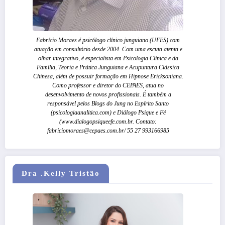
Fabrício Moraes é psicólogo clínico junguiano (UFES) com
atuação em consultório desde 2004. Com uma escuta atenta e
olhar integrativo, é especialista em Psicologia Clínica e da
Família, Teoria e Prática Junguiana e Acupuntura Clássica
Chinesa, além de possuir formação em Hipnose Ericksoniana.
Como professor e diretor do CEPAES, atua no
desenvolvimento de novos profissionais. É também a
responsável pelos Blogs do Jung no Espírito Santo
(psicologiaanalitica.com) e Diálogo Psique e Fé
(www.dialogopsiqueefe.com.br. Contato:
fabriciomoraes@cepaes.com.br/ 55 27 993166985
Dra .Kelly Tristão