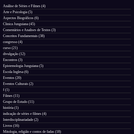
Análise de Séries e Filmes
(4)
Arte e Psicologia
(5)
Aspectos Biográficos
(6)
Clinica Junguiana
(45)
Comentários e Analises de Textos
(3)
Conceitos Fundamentais
(38)
congresso
(4)
curso
(21)
divulgação
(12)
Encontros
(3)
Epistemologia Junguiana
(5)
Escola Inglesa
(6)
Eventos
(20)
Eventos Culturais
(2)
f
(1)
Filmes
(11)
Grupo de Estudo
(11)
história
(1)
indicação de séries e filmes
(4)
Interdisciplinariadade
(2)
Livros
(16)
Mitologia, religião e contos de fadas
(18)