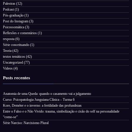
Palestras
(12)
Podcast
(1)
Pós-graduação
(1)
Post do Instagram
(3)
Psicossomática
(3)
Reflexões e comentários
(1)
resposta
(6)
Série conceituando
(1)
Teoria
(42)
textos temáticos
(42)
Uncategorized
(77)
Videos
(4)
Posts recentes
Anatomia de uma Queda: quando o casamento vai a julgamento
Curso: Psicopatologia Junguiana Clínica – Turma 6
Kore, Deméter e o inverno: a fertilidade das profundezas
Entre o Falso e o Não Vivido: trauma, simbolização e cisão do self na personalidade
“como-se”
Série Narciso: Narcisismo Plural