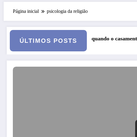
Página inicial
psicologia da religião
: quando o casamento vai a julgamento
Curso: Psicopatologia Jun
ÚLTIMOS POSTS