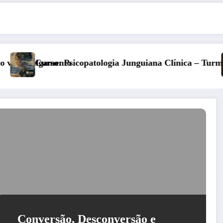
guiana Clínica – Turma 6
Kore, Deméter e o inverno: a 
Conversão, Desconversão e