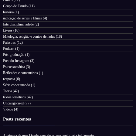
Grupo de Estudo
(11)
história
(1)
indicação de séries e filmes
(4)
Interdisciplinariadade
(2)
Livros
(16)
Mitologia, religião e contos de fadas
(18)
Palestras
(12)
Podcast
(1)
Pós-graduação
(1)
Post do Instagram
(3)
Psicossomática
(3)
Reflexões e comentários
(1)
resposta
(6)
Série conceituando
(1)
Teoria
(42)
textos temáticos
(42)
Uncategorized
(77)
Videos
(4)
Posts recentes
Anatomia de uma Queda: quando o casamento vai a julgamento