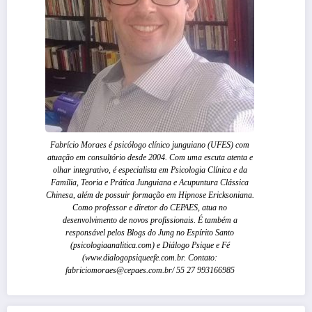
Fabrício Moraes é psicólogo clínico junguiano (UFES) com
atuação em consultório desde 2004. Com uma escuta atenta e
olhar integrativo, é especialista em Psicologia Clínica e da
Família, Teoria e Prática Junguiana e Acupuntura Clássica
Chinesa, além de possuir formação em Hipnose Ericksoniana.
Como professor e diretor do CEPAES, atua no
desenvolvimento de novos profissionais. É também a
responsável pelos Blogs do Jung no Espírito Santo
(psicologiaanalitica.com) e Diálogo Psique e Fé
(www.dialogopsiqueefe.com.br. Contato:
fabriciomoraes@cepaes.com.br/ 55 27 993166985