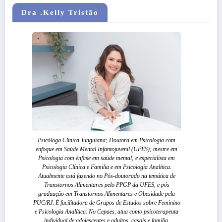
Dra .Kelly Tristão
Psicóloga Clínica Junguiana; Doutora em Psicologia com
enfoque em Saúde Mental Infantojuvenil (UFES); mestre em
Psicologia com ênfase em saúde mental; e especialista em
Psicologia Clínica e Familia e em Psicologia Analítica.
Atualmente está fazendo no Pós-doutorado na temática de
Transtornos Alimentares pelo PPGP da UFES, e pós
graduação em Transtornos Alimentares e Obesidade pela
PUC/RJ. É facilitadora de Grupos de Estudos sobre Feminino
e Psicologia Analítica. No Cepaes, atua como psicoterapeuta
individual de adolescentes e adultos, casais e familia.