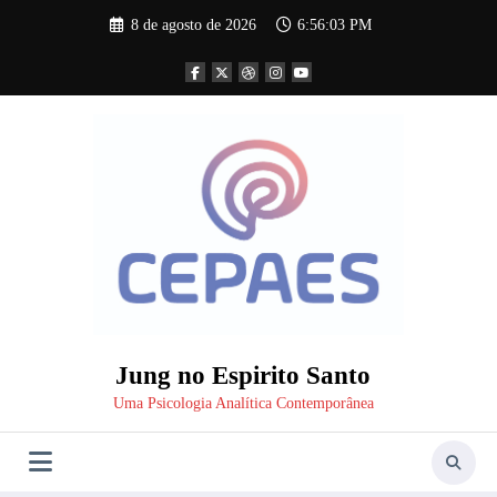
Pular
8 de agosto de 2026
6:56:04 PM
para
o
conteúdo
Jung no Espirito Santo
Uma Psicologia Analítica Contemporânea