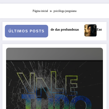
Página inicial
psicóloga junguiana
tilidade das profundezas
Entre o Falso e o Não Vivido: trauma,
ÚLTIMOS POSTS