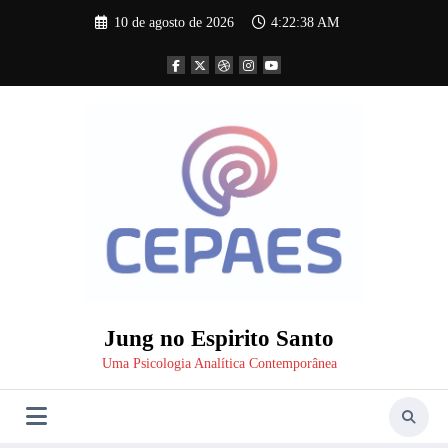
Pular
10 de agosto de 2026
4:22:39 AM
para
o
conteúdo
Jung no Espirito Santo
Uma Psicologia Analítica Contemporânea