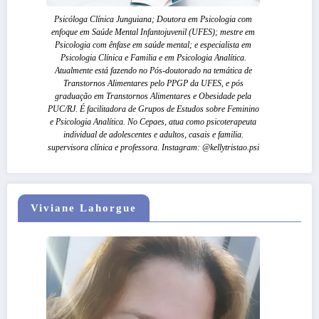
Psicóloga Clínica Junguiana; Doutora em Psicologia com
enfoque em Saúde Mental Infantojuvenil (UFES); mestre em
Psicologia com ênfase em saúde mental; e especialista em
Psicologia Clínica e Familia e em Psicologia Analítica.
Atualmente está fazendo no Pós-doutorado na temática de
Transtornos Alimentares pelo PPGP da UFES, e pós
graduação em Transtornos Alimentares e Obesidade pela
PUC/RJ. É facilitadora de Grupos de Estudos sobre Feminino
e Psicologia Analítica. No Cepaes, atua como psicoterapeuta
individual de adolescentes e adultos, casais e familia.
supervisora clínica e professora. Instagram: @kellytristao.psi
Viviane Lahorgue