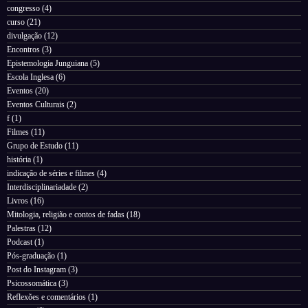
congresso
(4)
curso
(21)
divulgação
(12)
Encontros
(3)
Epistemologia Junguiana
(5)
Escola Inglesa
(6)
Eventos
(20)
Eventos Culturais
(2)
f
(1)
Filmes
(11)
Grupo de Estudo
(11)
história
(1)
indicação de séries e filmes
(4)
Interdisciplinariadade
(2)
Livros
(16)
Mitologia, religião e contos de fadas
(18)
Palestras
(12)
Podcast
(1)
Pós-graduação
(1)
Post do Instagram
(3)
Psicossomática
(3)
Reflexões e comentários
(1)