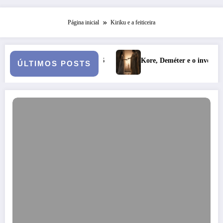
Página inicial
Kiriku e a feiticeira
ica – Turma 6
Kore, Deméter e o inverno: a fertilidade das pr
ÚLTIMOS POSTS