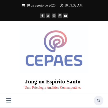
Pular
10 de agosto de 2026
10:39:32 AM
para
o
conteúdo
Jung no Espirito Santo
Uma Psicologia Analítica Contemporânea