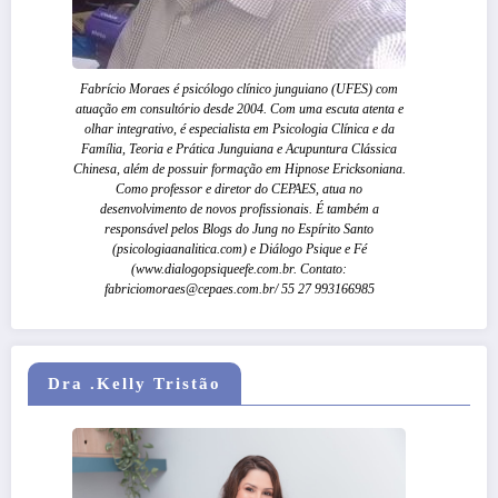
Fabrício Moraes é psicólogo clínico junguiano (UFES) com
atuação em consultório desde 2004. Com uma escuta atenta e
olhar integrativo, é especialista em Psicologia Clínica e da
Família, Teoria e Prática Junguiana e Acupuntura Clássica
Chinesa, além de possuir formação em Hipnose Ericksoniana.
Como professor e diretor do CEPAES, atua no
desenvolvimento de novos profissionais. É também a
responsável pelos Blogs do Jung no Espírito Santo
(psicologiaanalitica.com) e Diálogo Psique e Fé
(www.dialogopsiqueefe.com.br. Contato:
fabriciomoraes@cepaes.com.br/ 55 27 993166985
Dra .Kelly Tristão