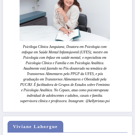
Psicóloga Clínica Junguiana; Doutora em Psicologia com
enfoque em Saúde Mental Infantojuvenil (UFES); mestre em
Psicologia com ênfase em saúde mental; e especialista em
Psicologia Clínica e Familia e em Psicologia Analítica.
Atualmente está fazendo no Pós-doutorado na temática de
Transtornos Alimentares pelo PPGP da UFES, e pós
graduação em Transtornos Alimentares e Obesidade pela
PUC/RJ. É facilitadora de Grupos de Estudos sobre Feminino
e Psicologia Analítica. No Cepaes, atua como psicoterapeuta
individual de adolescentes e adultos, casais e familia.
supervisora clínica e professora. Instagram: @kellytristao.psi
Viviane Lahorgue