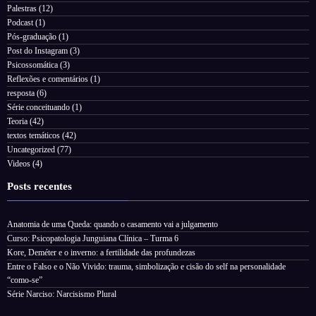
Palestras
(12)
Podcast
(1)
Pós-graduação
(1)
Post do Instagram
(3)
Psicossomática
(3)
Reflexões e comentários
(1)
resposta
(6)
Série conceituando
(1)
Teoria
(42)
textos temáticos
(42)
Uncategorized
(77)
Videos
(4)
Posts recentes
Anatomia de uma Queda: quando o casamento vai a julgamento
Curso: Psicopatologia Junguiana Clínica – Turma 6
Kore, Deméter e o inverno: a fertilidade das profundezas
Entre o Falso e o Não Vivido: trauma, simbolização e cisão do self na personalidade
“como-se”
Série Narciso: Narcisismo Plural