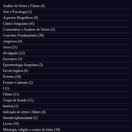
Análise de Séries e Filmes
(4)
Arte e Psicologia
(5)
Aspectos Biográficos
(6)
Clinica Junguiana
(45)
Comentários e Analises de Textos
(3)
Conceitos Fundamentais
(38)
congresso
(4)
curso
(21)
divulgação
(12)
Encontros
(3)
Epistemologia Junguiana
(5)
Escola Inglesa
(6)
Eventos
(20)
Eventos Culturais
(2)
f
(1)
Filmes
(11)
Grupo de Estudo
(11)
história
(1)
indicação de séries e filmes
(4)
Interdisciplinariadade
(2)
Livros
(16)
Mitologia, religião e contos de fadas
(18)