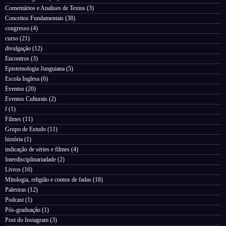
Comentários e Analises de Textos
(3)
Conceitos Fundamentais
(38)
congresso
(4)
curso
(21)
divulgação
(12)
Encontros
(3)
Epistemologia Junguiana
(5)
Escola Inglesa
(6)
Eventos
(20)
Eventos Culturais
(2)
f
(1)
Filmes
(11)
Grupo de Estudo
(11)
história
(1)
indicação de séries e filmes
(4)
Interdisciplinariadade
(2)
Livros
(16)
Mitologia, religião e contos de fadas
(18)
Palestras
(12)
Podcast
(1)
Pós-graduação
(1)
Post do Instagram
(3)