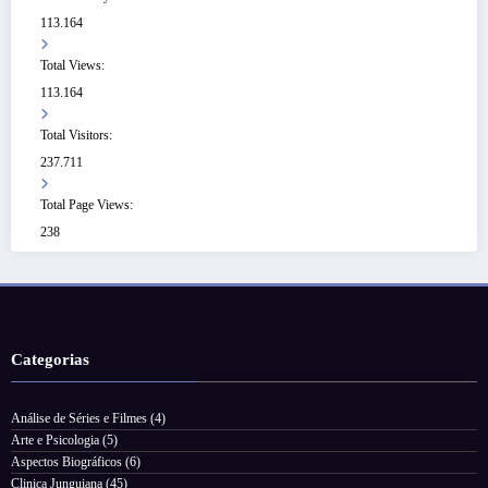
113.164
Total Views:
113.164
Total Visitors:
237.711
Total Page Views:
238
Categorias
Análise de Séries e Filmes
(4)
Arte e Psicologia
(5)
Aspectos Biográficos
(6)
Clinica Junguiana
(45)