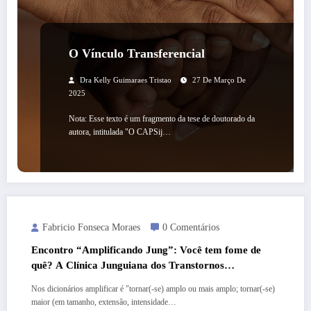
O Vínculo Transferencial
Dra Kelly Guimaraes Tristao
27 De Março De
2025
Nota: Esse texto é um fragmento da tese de doutorado da
autora, intitulada "O CAPSij…
Fabricio Fonseca Moraes
0 Comentários
Encontro “Amplificando Jung”: Você tem fome de
quê? A Clínica Junguiana dos Transtornos
Alimentares
Nos dicionários amplificar é "tornar(-se) amplo ou mais amplo; tornar(-se)
maior (em tamanho, extensão, intensidade…