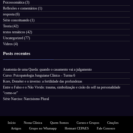
Psicossomática
(3)
Reflexões e comentários
(1)
resposta
(6)
Série conceituando
(1)
Teoria
(42)
textos temáticos
(42)
Uncategorized
(77)
Videos
(4)
Posts recentes
Anatomia de uma Queda: quando o casamento vai a julgamento
Curso: Psicopatologia Junguiana Clínica – Turma 6
Kore, Deméter e o inverno: a fertilidade das profundezas
Entre o Falso e o Não Vivido: trauma, simbolização e cisão do self na personalidade
“como-se”
Série Narciso: Narcisismo Plural
Início
Nossa Clínica
Quem Somos
Cursos e Grupos
Citações
Artigos
Grupo no Whatsapp
Hotmart CEPAES
Fale Conosco