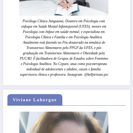
Psicóloga Clínica Junguiana; Doutora em Psicologia com
enfoque em Saúde Mental Infantojuvenil (UFES); mestre em
Psicologia com ênfase em saúde mental; e especialista em
Psicologia Clínica e Familia e em Psicologia Analítica.
Atualmente está fazendo no Pós-doutorado na temática de
Transtornos Alimentares pelo PPGP da UFES, e pós
graduação em Transtornos Alimentares e Obesidade pela
PUC/RJ. É facilitadora de Grupos de Estudos sobre Feminino
e Psicologia Analítica. No Cepaes, atua como psicoterapeuta
individual de adolescentes e adultos, casais e familia.
supervisora clínica e professora. Instagram: @kellytristao.psi
Viviane Lahorgue