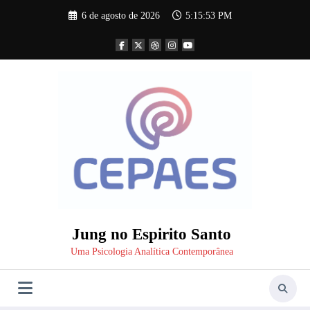
Pular
6 de agosto de 2026
5:15:54 PM
para
o
conteúdo
Jung no Espirito Santo
Uma Psicologia Analítica Contemporânea