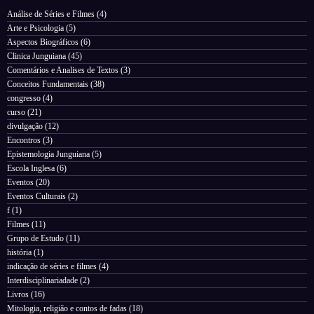
Análise de Séries e Filmes
(4)
Arte e Psicologia
(5)
Aspectos Biográficos
(6)
Clinica Junguiana
(45)
Comentários e Analises de Textos
(3)
Conceitos Fundamentais
(38)
congresso
(4)
curso
(21)
divulgação
(12)
Encontros
(3)
Epistemologia Junguiana
(5)
Escola Inglesa
(6)
Eventos
(20)
Eventos Culturais
(2)
f
(1)
Filmes
(11)
Grupo de Estudo
(11)
história
(1)
indicação de séries e filmes
(4)
Interdisciplinariadade
(2)
Livros
(16)
Mitologia, religião e contos de fadas
(18)