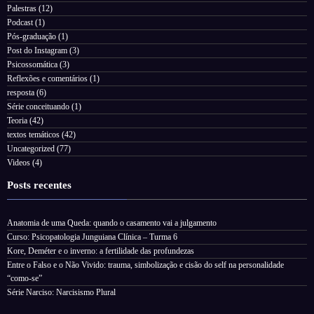
Palestras
(12)
Podcast
(1)
Pós-graduação
(1)
Post do Instagram
(3)
Psicossomática
(3)
Reflexões e comentários
(1)
resposta
(6)
Série conceituando
(1)
Teoria
(42)
textos temáticos
(42)
Uncategorized
(77)
Videos
(4)
Posts recentes
Anatomia de uma Queda: quando o casamento vai a julgamento
Curso: Psicopatologia Junguiana Clínica – Turma 6
Kore, Deméter e o inverno: a fertilidade das profundezas
Entre o Falso e o Não Vivido: trauma, simbolização e cisão do self na personalidade
“como-se”
Série Narciso: Narcisismo Plural