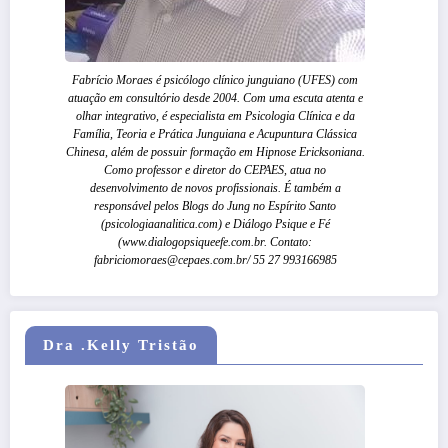
Fabrício Moraes é psicólogo clínico junguiano (UFES) com
atuação em consultório desde 2004. Com uma escuta atenta e
olhar integrativo, é especialista em Psicologia Clínica e da
Família, Teoria e Prática Junguiana e Acupuntura Clássica
Chinesa, além de possuir formação em Hipnose Ericksoniana.
Como professor e diretor do CEPAES, atua no
desenvolvimento de novos profissionais. É também a
responsável pelos Blogs do Jung no Espírito Santo
(psicologiaanalitica.com) e Diálogo Psique e Fé
(www.dialogopsiqueefe.com.br. Contato:
fabriciomoraes@cepaes.com.br/ 55 27 993166985
Dra .Kelly Tristão