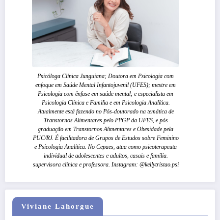
Psicóloga Clínica Junguiana; Doutora em Psicologia com
enfoque em Saúde Mental Infantojuvenil (UFES); mestre em
Psicologia com ênfase em saúde mental; e especialista em
Psicologia Clínica e Familia e em Psicologia Analítica.
Atualmente está fazendo no Pós-doutorado na temática de
Transtornos Alimentares pelo PPGP da UFES, e pós
graduação em Transtornos Alimentares e Obesidade pela
PUC/RJ. É facilitadora de Grupos de Estudos sobre Feminino
e Psicologia Analítica. No Cepaes, atua como psicoterapeuta
individual de adolescentes e adultos, casais e familia.
supervisora clínica e professora. Instagram: @kellytristao.psi
Viviane Lahorgue