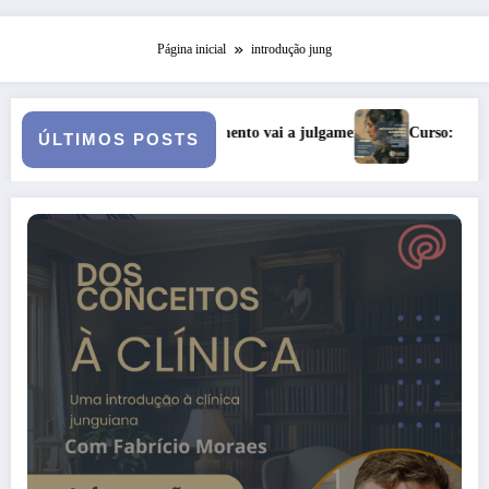
Página inicial
introdução jung
o o casamento vai a julgamento
Curso: Psicopatologia Junguiana Cl
ÚLTIMOS POSTS