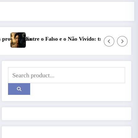
ivido: trauma, simbolização e cisão do self na personali
Série Narciso: Narcisismo