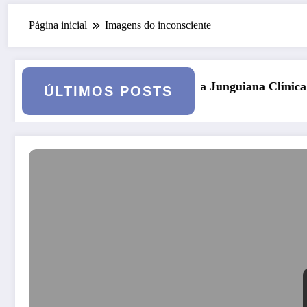
Página inicial
Imagens do inconsciente
logia Junguiana Clínica – Turma 6
Kore, Deméter e o i
ÚLTIMOS POSTS