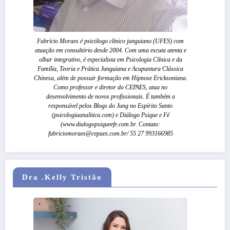
Fabrício Moraes é psicólogo clínico junguiano (UFES) com
atuação em consultório desde 2004. Com uma escuta atenta e
olhar integrativo, é especialista em Psicologia Clínica e da
Família, Teoria e Prática Junguiana e Acupuntura Clássica
Chinesa, além de possuir formação em Hipnose Ericksoniana.
Como professor e diretor do CEPAES, atua no
desenvolvimento de novos profissionais. É também a
responsável pelos Blogs do Jung no Espírito Santo
(psicologiaanalitica.com) e Diálogo Psique e Fé
(www.dialogopsiqueefe.com.br. Contato:
fabriciomoraes@cepaes.com.br/ 55 27 993166985
Dra .Kelly Tristão