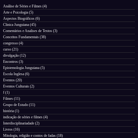
Análise de Séries e Filmes
(4)
Arte e Psicologia
(5)
Aspectos Biográficos
(6)
Clinica Junguiana
(45)
Comentários e Analises de Textos
(3)
Conceitos Fundamentais
(38)
congresso
(4)
curso
(21)
divulgação
(12)
Encontros
(3)
Epistemologia Junguiana
(5)
Escola Inglesa
(6)
Eventos
(20)
Eventos Culturais
(2)
f
(1)
Filmes
(11)
Grupo de Estudo
(11)
história
(1)
indicação de séries e filmes
(4)
Interdisciplinariadade
(2)
Livros
(16)
Mitologia, religião e contos de fadas
(18)