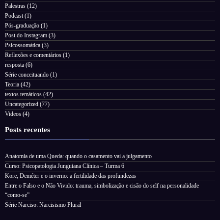
Palestras
(12)
Podcast
(1)
Pós-graduação
(1)
Post do Instagram
(3)
Psicossomática
(3)
Reflexões e comentários
(1)
resposta
(6)
Série conceituando
(1)
Teoria
(42)
textos temáticos
(42)
Uncategorized
(77)
Videos
(4)
Posts recentes
Anatomia de uma Queda: quando o casamento vai a julgamento
Curso: Psicopatologia Junguiana Clínica – Turma 6
Kore, Deméter e o inverno: a fertilidade das profundezas
Entre o Falso e o Não Vivido: trauma, simbolização e cisão do self na personalidade
“como-se”
Série Narciso: Narcisismo Plural