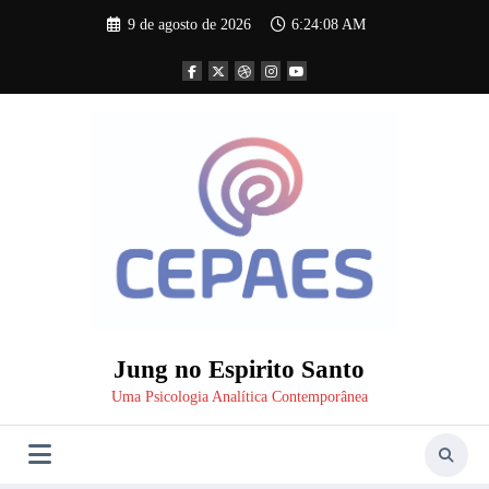
Pular
9 de agosto de 2026
6:24:08 AM
para
o
conteúdo
Jung no Espirito Santo
Uma Psicologia Analítica Contemporânea