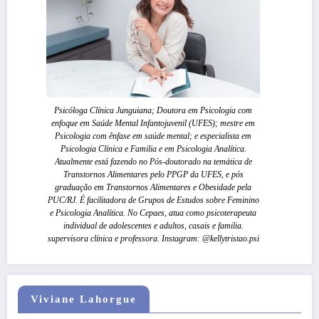
Psicóloga Clínica Junguiana; Doutora em Psicologia com
enfoque em Saúde Mental Infantojuvenil (UFES); mestre em
Psicologia com ênfase em saúde mental; e especialista em
Psicologia Clínica e Familia e em Psicologia Analítica.
Atualmente está fazendo no Pós-doutorado na temática de
Transtornos Alimentares pelo PPGP da UFES, e pós
graduação em Transtornos Alimentares e Obesidade pela
PUC/RJ. É facilitadora de Grupos de Estudos sobre Feminino
e Psicologia Analítica. No Cepaes, atua como psicoterapeuta
individual de adolescentes e adultos, casais e familia.
supervisora clínica e professora. Instagram: @kellytristao.psi
Viviane Lahorgue