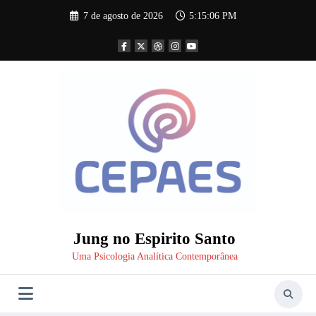
Pular
7 de agosto de 2026
5:15:06 PM
para
o
conteúdo
Jung no Espirito Santo
Uma Psicologia Analítica Contemporânea