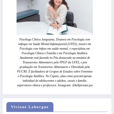
Psicóloga Clínica Junguiana; Doutora em Psicologia com
enfoque em Saúde Mental Infantojuvenil (UFES); mestre em
Psicologia com ênfase em saúde mental; e especialista em
Psicologia Clínica e Familia e em Psicologia Analítica.
Atualmente está fazendo no Pós-doutorado na temática de
Transtornos Alimentares pelo PPGP da UFES, e pós
graduação em Transtornos Alimentares e Obesidade pela
PUC/RJ. É facilitadora de Grupos de Estudos sobre Feminino
e Psicologia Analítica. No Cepaes, atua como psicoterapeuta
individual de adolescentes e adultos, casais e familia.
supervisora clínica e professora. Instagram: @kellytristao.psi
Viviane Lahorgue