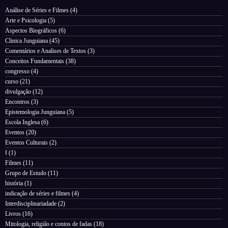
Análise de Séries e Filmes
(4)
Arte e Psicologia
(5)
Aspectos Biográficos
(6)
Clinica Junguiana
(45)
Comentários e Analises de Textos
(3)
Conceitos Fundamentais
(38)
congresso
(4)
curso
(21)
divulgação
(12)
Encontros
(3)
Epistemologia Junguiana
(5)
Escola Inglesa
(6)
Eventos
(20)
Eventos Culturais
(2)
f
(1)
Filmes
(11)
Grupo de Estudo
(11)
história
(1)
indicação de séries e filmes
(4)
Interdisciplinariadade
(2)
Livros
(16)
Mitologia, religião e contos de fadas
(18)