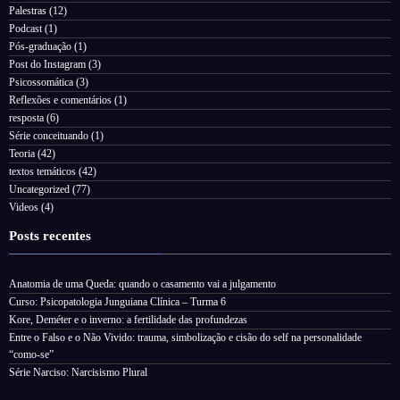
Palestras
(12)
Podcast
(1)
Pós-graduação
(1)
Post do Instagram
(3)
Psicossomática
(3)
Reflexões e comentários
(1)
resposta
(6)
Série conceituando
(1)
Teoria
(42)
textos temáticos
(42)
Uncategorized
(77)
Videos
(4)
Posts recentes
Anatomia de uma Queda: quando o casamento vai a julgamento
Curso: Psicopatologia Junguiana Clínica – Turma 6
Kore, Deméter e o inverno: a fertilidade das profundezas
Entre o Falso e o Não Vivido: trauma, simbolização e cisão do self na personalidade
“como-se”
Série Narciso: Narcisismo Plural