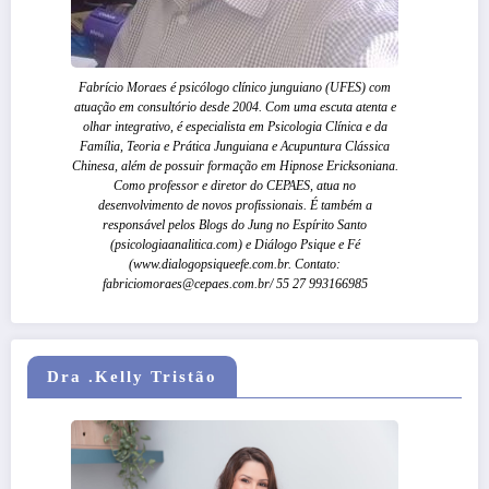
Fabrício Moraes é psicólogo clínico junguiano (UFES) com
atuação em consultório desde 2004. Com uma escuta atenta e
olhar integrativo, é especialista em Psicologia Clínica e da
Família, Teoria e Prática Junguiana e Acupuntura Clássica
Chinesa, além de possuir formação em Hipnose Ericksoniana.
Como professor e diretor do CEPAES, atua no
desenvolvimento de novos profissionais. É também a
responsável pelos Blogs do Jung no Espírito Santo
(psicologiaanalitica.com) e Diálogo Psique e Fé
(www.dialogopsiqueefe.com.br. Contato:
fabriciomoraes@cepaes.com.br/ 55 27 993166985
Dra .Kelly Tristão