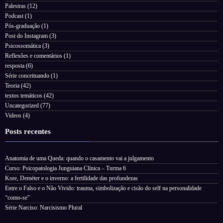
Palestras
(12)
Podcast
(1)
Pós-graduação
(1)
Post do Instagram
(3)
Psicossomática
(3)
Reflexões e comentários
(1)
resposta
(6)
Série conceituando
(1)
Teoria
(42)
textos temáticos
(42)
Uncategorized
(77)
Videos
(4)
Posts recentes
Anatomia de uma Queda: quando o casamento vai a julgamento
Curso: Psicopatologia Junguiana Clínica – Turma 6
Kore, Deméter e o inverno: a fertilidade das profundezas
Entre o Falso e o Não Vivido: trauma, simbolização e cisão do self na personalidade
“como-se”
Série Narciso: Narcisismo Plural