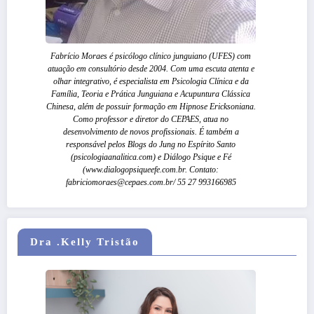
Fabrício Moraes é psicólogo clínico junguiano (UFES) com
atuação em consultório desde 2004. Com uma escuta atenta e
olhar integrativo, é especialista em Psicologia Clínica e da
Família, Teoria e Prática Junguiana e Acupuntura Clássica
Chinesa, além de possuir formação em Hipnose Ericksoniana.
Como professor e diretor do CEPAES, atua no
desenvolvimento de novos profissionais. É também a
responsável pelos Blogs do Jung no Espírito Santo
(psicologiaanalitica.com) e Diálogo Psique e Fé
(www.dialogopsiqueefe.com.br. Contato:
fabriciomoraes@cepaes.com.br/ 55 27 993166985
Dra .Kelly Tristão