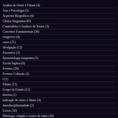
Análise de Séries e Filmes
(4)
Arte e Psicologia
(5)
Aspectos Biográficos
(6)
Clinica Junguiana
(45)
Comentários e Analises de Textos
(3)
Conceitos Fundamentais
(38)
congresso
(4)
curso
(21)
divulgação
(12)
Encontros
(3)
Epistemologia Junguiana
(5)
Escola Inglesa
(6)
Eventos
(20)
Eventos Culturais
(2)
f
(1)
Filmes
(11)
Grupo de Estudo
(11)
história
(1)
indicação de séries e filmes
(4)
Interdisciplinariadade
(2)
Livros
(16)
Mitologia, religião e contos de fadas
(18)