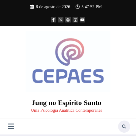
Pular
6 de agosto de 2026
5:47:52 PM
para
o
conteúdo
Jung no Espirito Santo
Uma Psicologia Analítica Contemporânea