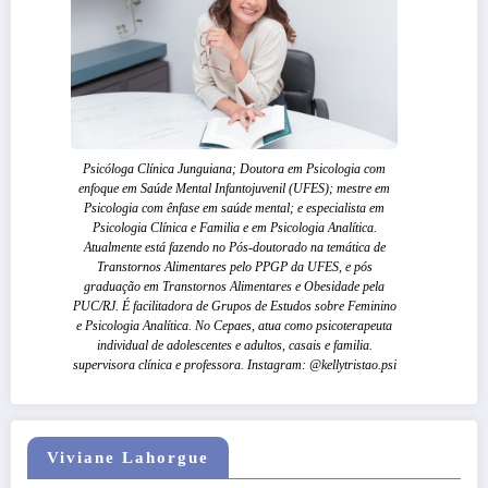
Psicóloga Clínica Junguiana; Doutora em Psicologia com
enfoque em Saúde Mental Infantojuvenil (UFES); mestre em
Psicologia com ênfase em saúde mental; e especialista em
Psicologia Clínica e Familia e em Psicologia Analítica.
Atualmente está fazendo no Pós-doutorado na temática de
Transtornos Alimentares pelo PPGP da UFES, e pós
graduação em Transtornos Alimentares e Obesidade pela
PUC/RJ. É facilitadora de Grupos de Estudos sobre Feminino
e Psicologia Analítica. No Cepaes, atua como psicoterapeuta
individual de adolescentes e adultos, casais e familia.
supervisora clínica e professora. Instagram: @kellytristao.psi
Viviane Lahorgue