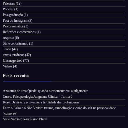
Palestras
(12)
Podcast
(1)
Pós-graduação
(1)
Post do Instagram
(3)
Psicossomática
(3)
Reflexões e comentários
(1)
resposta
(6)
Série conceituando
(1)
Teoria
(42)
textos temáticos
(42)
Uncategorized
(77)
Videos
(4)
Posts recentes
Anatomia de uma Queda: quando o casamento vai a julgamento
Curso: Psicopatologia Junguiana Clínica – Turma 6
Kore, Deméter e o inverno: a fertilidade das profundezas
Entre o Falso e o Não Vivido: trauma, simbolização e cisão do self na personalidade
“como-se”
Série Narciso: Narcisismo Plural