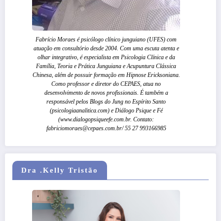
Fabrício Moraes é psicólogo clínico junguiano (UFES) com
atuação em consultório desde 2004. Com uma escuta atenta e
olhar integrativo, é especialista em Psicologia Clínica e da
Família, Teoria e Prática Junguiana e Acupuntura Clássica
Chinesa, além de possuir formação em Hipnose Ericksoniana.
Como professor e diretor do CEPAES, atua no
desenvolvimento de novos profissionais. É também a
responsável pelos Blogs do Jung no Espírito Santo
(psicologiaanalitica.com) e Diálogo Psique e Fé
(www.dialogopsiqueefe.com.br. Contato:
fabriciomoraes@cepaes.com.br/ 55 27 993166985
Dra .Kelly Tristão