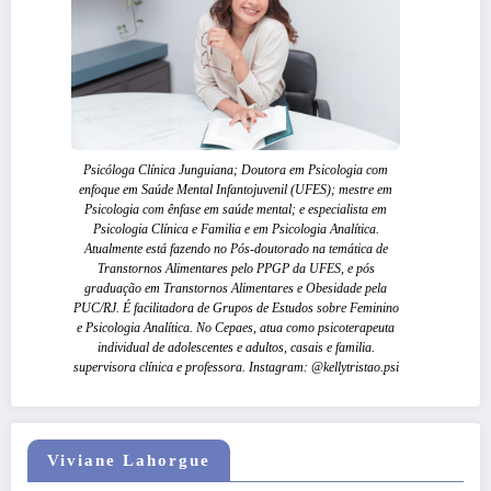
Psicóloga Clínica Junguiana; Doutora em Psicologia com
enfoque em Saúde Mental Infantojuvenil (UFES); mestre em
Psicologia com ênfase em saúde mental; e especialista em
Psicologia Clínica e Familia e em Psicologia Analítica.
Atualmente está fazendo no Pós-doutorado na temática de
Transtornos Alimentares pelo PPGP da UFES, e pós
graduação em Transtornos Alimentares e Obesidade pela
PUC/RJ. É facilitadora de Grupos de Estudos sobre Feminino
e Psicologia Analítica. No Cepaes, atua como psicoterapeuta
individual de adolescentes e adultos, casais e familia.
supervisora clínica e professora. Instagram: @kellytristao.psi
Viviane Lahorgue