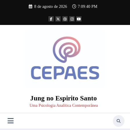
Pular
8 de agosto de 2026
7:09:41 PM
para
o
conteúdo
Jung no Espirito Santo
Uma Psicologia Analítica Contemporânea