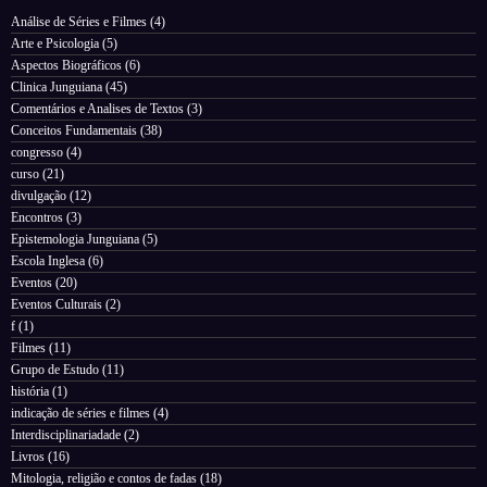
Análise de Séries e Filmes
(4)
Arte e Psicologia
(5)
Aspectos Biográficos
(6)
Clinica Junguiana
(45)
Comentários e Analises de Textos
(3)
Conceitos Fundamentais
(38)
congresso
(4)
curso
(21)
divulgação
(12)
Encontros
(3)
Epistemologia Junguiana
(5)
Escola Inglesa
(6)
Eventos
(20)
Eventos Culturais
(2)
f
(1)
Filmes
(11)
Grupo de Estudo
(11)
história
(1)
indicação de séries e filmes
(4)
Interdisciplinariadade
(2)
Livros
(16)
Mitologia, religião e contos de fadas
(18)