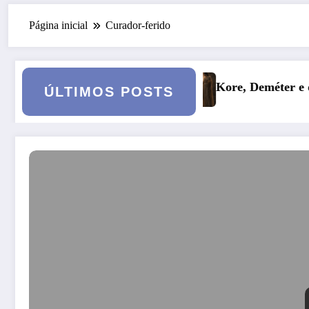
Página inicial
Curador-ferido
 6
Kore, Deméter e o inverno: a fertilidade das profund
ÚLTIMOS POSTS