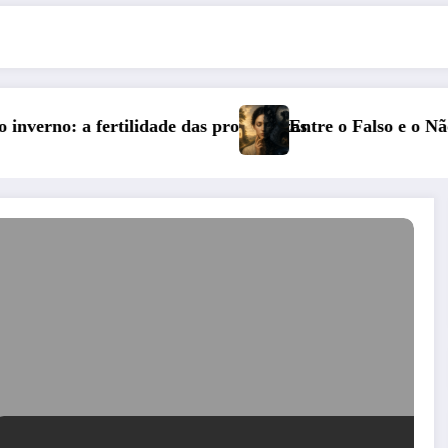
ezas
Entre o Falso e o Não Vivido: trauma, simbolização e ci
S