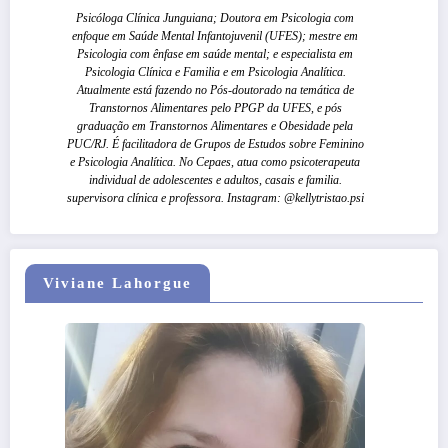
Psicóloga Clínica Junguiana; Doutora em Psicologia com
enfoque em Saúde Mental Infantojuvenil (UFES); mestre em
Psicologia com ênfase em saúde mental; e especialista em
Psicologia Clínica e Familia e em Psicologia Analítica.
Atualmente está fazendo no Pós-doutorado na temática de
Transtornos Alimentares pelo PPGP da UFES, e pós
graduação em Transtornos Alimentares e Obesidade pela
PUC/RJ. É facilitadora de Grupos de Estudos sobre Feminino
e Psicologia Analítica. No Cepaes, atua como psicoterapeuta
individual de adolescentes e adultos, casais e familia.
supervisora clínica e professora. Instagram: @kellytristao.psi
Viviane Lahorgue