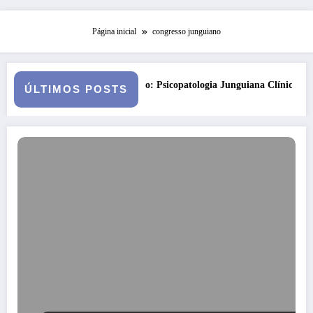
Página inicial
congresso junguiano
o
Curso: Psicopatologia Junguiana Clínica – Turma 6
Kor
ÚLTIMOS POSTS