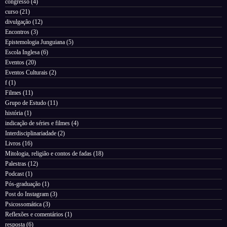
congresso
(4)
curso
(21)
divulgação
(12)
Encontros
(3)
Epistemologia Junguiana
(5)
Escola Inglesa
(6)
Eventos
(20)
Eventos Culturais
(2)
f
(1)
Filmes
(11)
Grupo de Estudo
(11)
história
(1)
indicação de séries e filmes
(4)
Interdisciplinariadade
(2)
Livros
(16)
Mitologia, religião e contos de fadas
(18)
Palestras
(12)
Podcast
(1)
Pós-graduação
(1)
Post do Instagram
(3)
Psicossomática
(3)
Reflexões e comentários
(1)
resposta
(6)