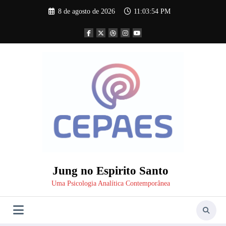
Pular
8 de agosto de 2026
11:03:55 PM
para
o
conteúdo
Jung no Espirito Santo
Uma Psicologia Analítica Contemporânea