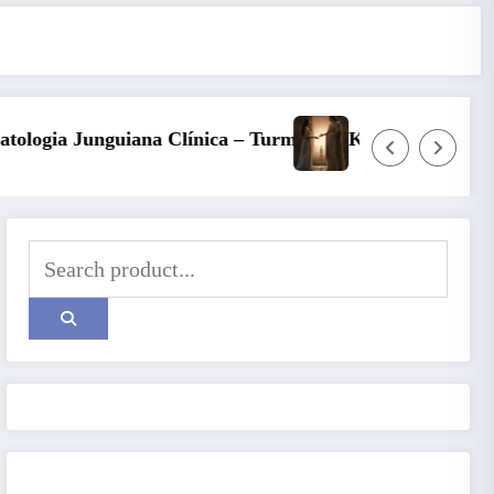
Turma 6
Kore, Deméter e o inverno: a fertilidade das p