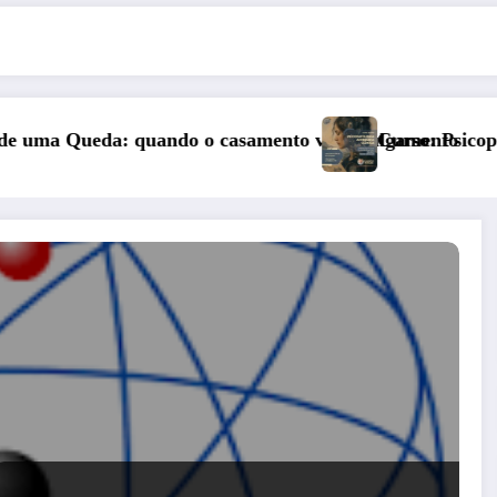
ento vai a julgamento
Curso: Psicopatologia Junguiana Clínica – 