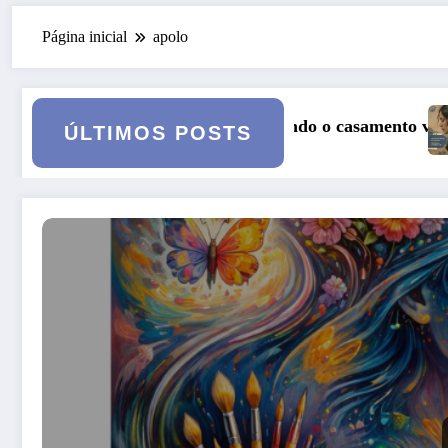
Página inicial
apolo
o casamento vai a julgamento
Curso: Psicopatologia Junguiana Cl
ÚLTIMOS POSTS