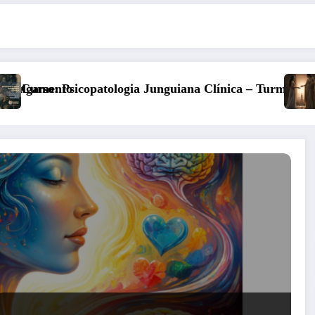
ínica – Turma 6
Kore, Deméter e o inverno: a fertilidad