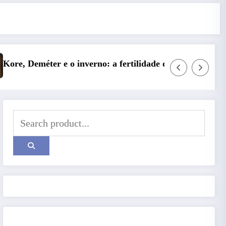
e das profundezas
Entre o Falso e o Não Vivido: trauma, simb