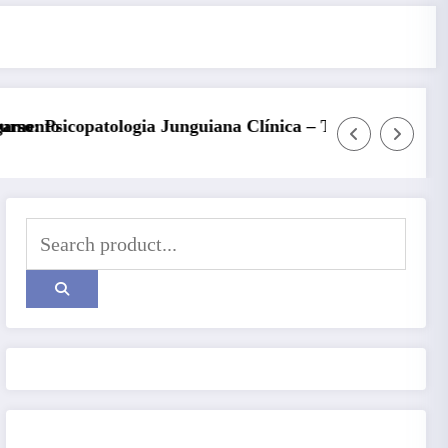
 Turma 6
Kore, Deméter e o inverno: a fertilidade das 