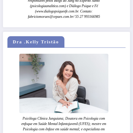
responsável pelos Blogs do Jung no Espírito Santo
(psicologiaanalitica.com) e Diálogo Psique e Fé
(www.dialogopsiqueefe.com.br. Contato:
fabriciomoraes@cepaes.com.br/ 55 27 993166985
Dra .Kelly Tristão
Psicóloga Clínica Junguiana; Doutora em Psicologia com
enfoque em Saúde Mental Infantojuvenil (UFES); mestre em
Psicologia com ênfase em saúde mental; e especialista em