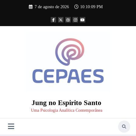
Pular
7 de agosto de 2026
10:10:10 PM
para
o
conteúdo
Jung no Espirito Santo
Uma Psicologia Analítica Contemporânea