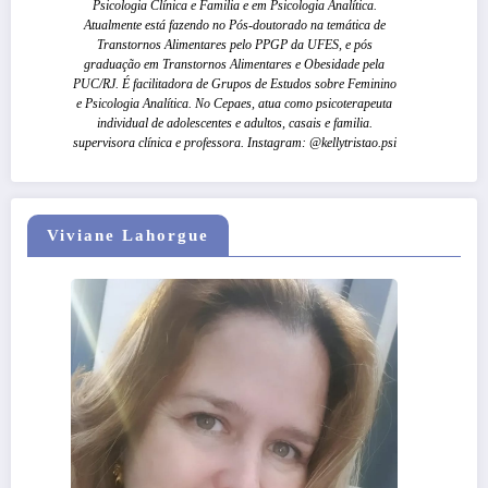
Psicologia Clínica e Familia e em Psicologia Analítica.
Atualmente está fazendo no Pós-doutorado na temática de
Transtornos Alimentares pelo PPGP da UFES, e pós
graduação em Transtornos Alimentares e Obesidade pela
PUC/RJ. É facilitadora de Grupos de Estudos sobre Feminino
e Psicologia Analítica. No Cepaes, atua como psicoterapeuta
individual de adolescentes e adultos, casais e familia.
supervisora clínica e professora. Instagram: @kellytristao.psi
Viviane Lahorgue