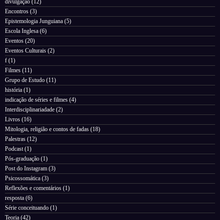
divulgação
(12)
Encontros
(3)
Epistemologia Junguiana
(5)
Escola Inglesa
(6)
Eventos
(20)
Eventos Culturais
(2)
f
(1)
Filmes
(11)
Grupo de Estudo
(11)
história
(1)
indicação de séries e filmes
(4)
Interdisciplinariadade
(2)
Livros
(16)
Mitologia, religião e contos de fadas
(18)
Palestras
(12)
Podcast
(1)
Pós-graduação
(1)
Post do Instagram
(3)
Psicossomática
(3)
Reflexões e comentários
(1)
resposta
(6)
Série conceituando
(1)
Teoria
(42)