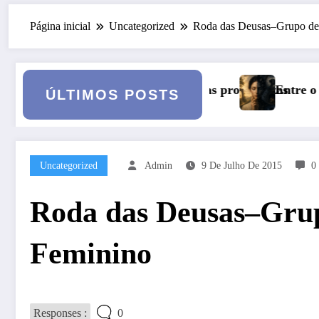
Página inicial
Uncategorized
Roda das Deusas–Grupo de
 das profundezas
Entre o Falso e o Não Vivido: trauma, simbo
ÚLTIMOS POSTS
Uncategorized
Admin
9 De Julho De 2015
0
Roda das Deusas–Grup
Feminino
Responses :
0