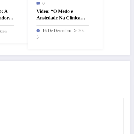
0
o: A
Video: “O Medo e
adora e
Ansiedade Na Clínica
Junguiana” – Fabrício
Moraes
16 De Dezembro De 202
2026
5