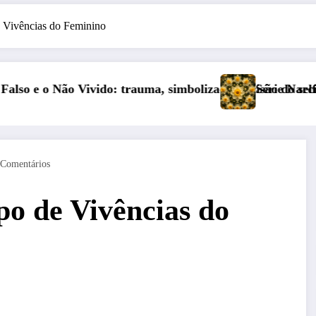
 Vivências do Feminino
lização e cisão do self na personalidade “como-se”
Série Narciso: Narcisismo Plural
Copa
 Comentários
o de Vivências do