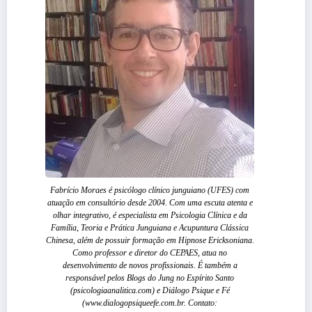
Fabrício Moraes é psicólogo clínico junguiano (UFES) com
atuação em consultório desde 2004. Com uma escuta atenta e
olhar integrativo, é especialista em Psicologia Clínica e da
Família, Teoria e Prática Junguiana e Acupuntura Clássica
Chinesa, além de possuir formação em Hipnose Ericksoniana.
Como professor e diretor do CEPAES, atua no
desenvolvimento de novos profissionais. É também a
responsável pelos Blogs do Jung no Espírito Santo
(psicologiaanalitica.com) e Diálogo Psique e Fé
(www.dialogopsiqueefe.com.br. Contato: