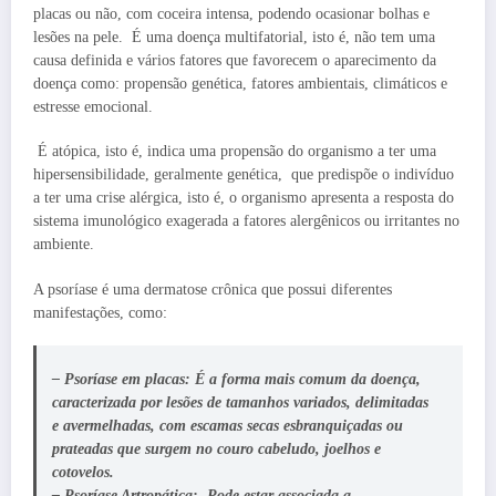
placas ou não, com coceira intensa, podendo ocasionar bolhas e
lesões na pele. É uma doença multifatorial, isto é, não tem uma
causa definida e vários fatores que favorecem o aparecimento da
doença como: propensão genética, fatores ambientais, climáticos e
estresse emocional.
É atópica, isto é, indica uma propensão do organismo a ter uma
hipersensibilidade, geralmente genética, que predispõe o indivíduo
a ter uma crise alérgica, isto é, o organismo apresenta a resposta do
sistema imunológico exagerada a fatores alergênicos ou irritantes no
ambiente.
A psoríase é uma dermatose crônica que possui diferentes
manifestações, como:
– Psoríase em placas:
É a forma mais comum da doença,
caracterizada por lesões de tamanhos variados, delimitadas
e avermelhadas, com escamas secas esbranquiçadas ou
prateadas que surgem no couro cabeludo, joelhos e
cotovelos.
–
Psoríase Artropática
: Pode estar associada a