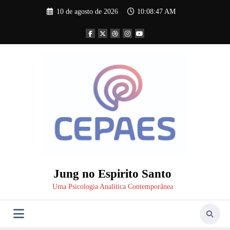
Pular
10 de agosto de 2026
10:08:49 AM
para
o
conteúdo
Jung no Espirito Santo
Uma Psicologia Analítica Contemporânea