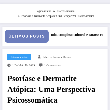
Página inicial
Psicossomática
Psoríase e Dermatite Atópica: Uma Perspectiva Psicossomática
ltural e catarse coletiva: reflexões sobre o 7×1 e a alma brasileira
Série Narciso: O Narcisismo – 
ÚLTIMOS POSTS
Psicossomática
Fabricio Fonseca Moraes
1 De Maio De 2025
1 Comentários
Psoríase e Dermatite
Atópica: Uma Perspectiva
Psicossomática