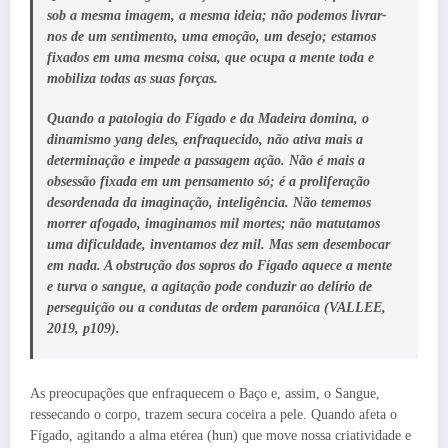
sob a mesma imagem, a mesma ideia; não podemos livrar-
nos de um sentimento, uma emoção, um desejo; estamos
fixados em uma mesma coisa, que ocupa a mente toda e
mobiliza todas as suas forças.
Quando a patologia do Fígado e da Madeira domina, o
dinamismo yang deles, enfraquecido, não ativa mais a
determinação e impede a passagem ação. Não é mais a
obsessão fixada em um pensamento só; é a proliferação
desordenada da imaginação, inteligência. Não tememos
morrer afogado, imaginamos mil mortes; não matutamos
uma dificuldade, inventamos dez mil. Mas sem desembocar
em nada. A obstrução dos sopros do Fígado aquece a mente
e turva o sangue, a agitação pode conduzir ao delírio de
perseguição ou a condutas de ordem paranóica (VALLEE,
2019, p109).
As preocupações que enfraquecem o Baço e, assim, o Sangue,
ressecando o corpo, trazem secura coceira a pele. Quando afeta o
Fígado, agitando a alma etérea (hun) que move nossa criatividade e