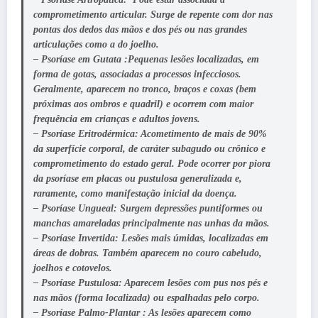
comprometimento articular. Surge de repente com dor nas
pontas dos dedos das mãos e dos pés ou nas grandes
articulações como a do joelho.
–
Psoríase em Gutata :
Pequenas lesões localizadas, em
forma de gotas, associadas a processos infecciosos.
Geralmente, aparecem no tronco, braços e coxas (bem
próximas aos ombros e quadril) e ocorrem com maior
frequência em crianças e adultos jovens.
–
Psoríase Eritrodérmica:
Acometimento de mais de 90%
da superfície corporal, de caráter subagudo ou crônico e
comprometimento do estado geral. Pode ocorrer por piora
da psoríase em placas ou pustulosa generalizada e,
raramente, como manifestação inicial da doença.
–
Psoríase Ungueal:
Surgem depressões puntiformes ou
manchas amareladas principalmente nas unhas da mãos.
–
Psoríase Invertida:
Lesões mais úmidas, localizadas em
áreas de dobras. Também aparecem no couro cabeludo,
joelhos e cotovelos.
–
Psoríase Pustulosa:
Aparecem lesões com pus nos pés e
nas mãos (forma localizada) ou espalhadas pelo corpo.
– Psoríase Palmo-Plantar :
As lesões aparecem como