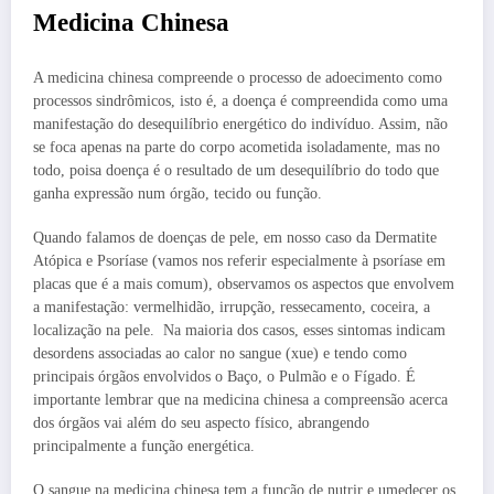
Medicina Chinesa
A medicina chinesa compreende o processo de adoecimento como
processos sindrômicos, isto é, a doença é compreendida como uma
manifestação do desequilíbrio energético do indivíduo. Assim, não
se foca apenas na parte do corpo acometida isoladamente, mas no
todo, poisa doença é o resultado de um desequilíbrio do todo que
ganha expressão num órgão, tecido ou função.
Quando falamos de doenças de pele, em nosso caso da Dermatite
Atópica e Psoríase (vamos nos referir especialmente à psoríase em
placas que é a mais comum), observamos os aspectos que envolvem
a manifestação: vermelhidão, irrupção, ressecamento, coceira, a
localização na pele. Na maioria dos casos, esses sintomas indicam
desordens associadas ao calor no sangue (xue) e tendo como
principais órgãos envolvidos o Baço, o Pulmão e o Fígado. É
importante lembrar que na medicina chinesa a compreensão acerca
dos órgãos vai além do seu aspecto físico, abrangendo
principalmente a função energética.
O sangue na medicina chinesa tem a função de nutrir e umedecer os