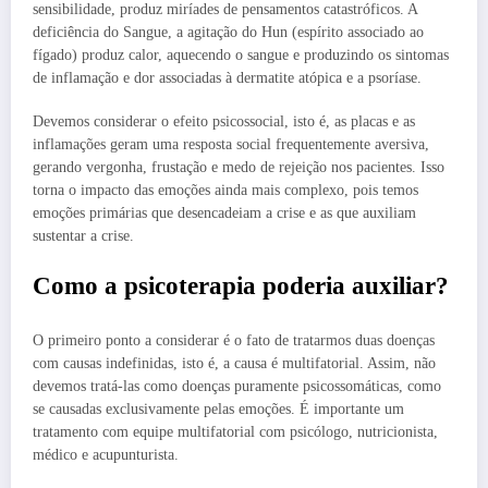
sensibilidade, produz miríades de pensamentos catastróficos. A
deficiência do Sangue, a agitação do Hun (espírito associado ao
fígado) produz calor, aquecendo o sangue e produzindo os sintomas
de inflamação e dor associadas à dermatite atópica e a psoríase.
Devemos considerar o efeito psicossocial, isto é, as placas e as
inflamações geram uma resposta social frequentemente aversiva,
gerando vergonha, frustação e medo de rejeição nos pacientes. Isso
torna o impacto das emoções ainda mais complexo, pois temos
emoções primárias que desencadeiam a crise e as que auxiliam
sustentar a crise.
Como a psicoterapia poderia auxiliar?
O primeiro ponto a considerar é o fato de tratarmos duas doenças
com causas indefinidas, isto é, a causa é multifatorial. Assim, não
devemos tratá-las como doenças puramente psicossomáticas, como
se causadas exclusivamente pelas emoções. É importante um
tratamento com equipe multifatorial com psicólogo, nutricionista,
médico e acupunturista.