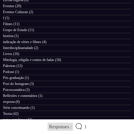
Eventos
(20)
Eventos Culturais
(2)
f
(1)
Filmes
(11)
Grupo de Estudo
(11)
história
(1)
indicação de séries e filmes
(4)
Interdisciplinariadade
(2)
Livros
(16)
Mitologia, religião e contos de fadas
(18)
Palestras
(12)
Podcast
(1)
Pós-graduação
(1)
Post do Instagram
(3)
Psicossomática
(3)
Reflexões e comentários
(1)
resposta
(6)
Série conceituando
(1)
Teoria
(42)
textos temáticos
(42)
Uncategorized
(77)
Responses :
1
Videos
(4)