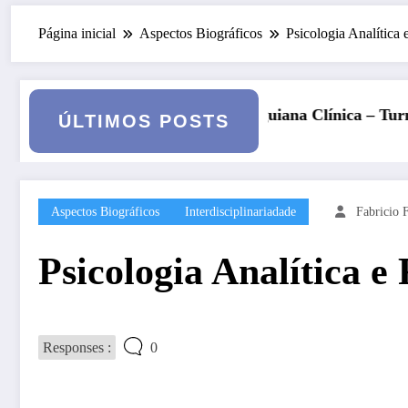
Página inicial
Aspectos Biográficos
Psicologia Analítica 
guiana Clínica – Turma 6
Kore, Deméter e o inverno: a 
ÚLTIMOS POSTS
Aspectos Biográficos
Interdisciplinariadade
Fabricio 
Psicologia Analítica e 
Responses :
0