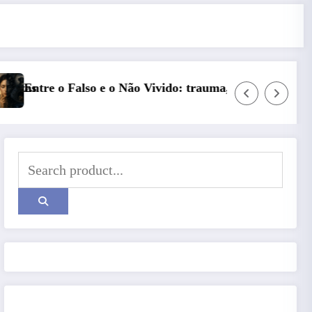
auma, simbolização e cisão do self na personalidade “como
Série Narciso: Narcisismo Plural