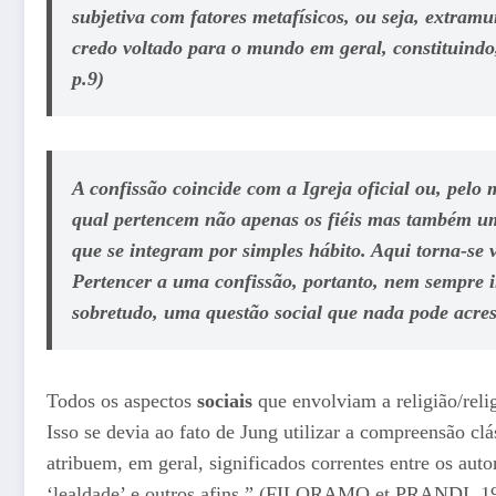
subjetiva com fatores metafísicos, ou seja, extra
credo voltado para o mundo em geral, constituind
p.9)
A confissão coincide com a Igreja oficial ou, pelo 
qual pertencem não apenas os fiéis mas também um 
que se integram por simples hábito. Aqui torna-se vi
Pertencer a uma confissão, portanto, nem sempre i
sobretudo, uma questão social que nada pode acresc
Todos os aspectos
sociais
que envolviam a religião/rel
Isso se devia ao fato de Jung utilizar a compreensão cl
atribuem, em geral, significados correntes entre os autor
‘lealdade’ e outros afins.” (FILORAMO et PRANDI, 1