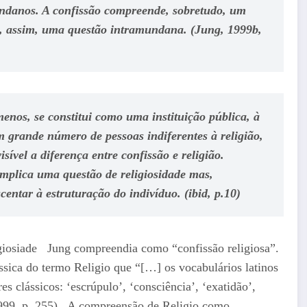
mundanos. A confissão compreende, sobretudo, um
o, assim, uma questão intramundana. (Jung, 1999b,
menos, se constitui como uma instituição pública, à
grande número de pessoas indiferentes à religião,
sível a diferença entre confissão e religião.
mplica uma questão de religiosidade mas,
entar à estruturação do indivíduo. (ibid, p.10)
igiosiade Jung compreendia como “confissão religiosa”.
ássica do termo Religio que “[…] os vocabulários latinos
es clássicos: ‘escrúpulo’, ‘consciência’, ‘exatidão’,
999, p. 255). A compreensão de Religio como