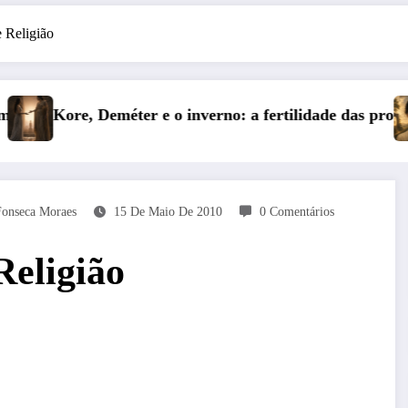
e Religião
fertilidade das profundezas
Entre o Falso e o Não Vivido: tr
Fonseca Moraes
15 De Maio De 2010
0 Comentários
Religião