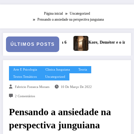
Página inicial
Uncategorized
Pensando a ansiedade na perspectiva junguiana
Kore, Deméter e o inverno: a fertilidade das profundezas
Entre
ÚLTIMOS POSTS
Arte E Psicologia
Clinica Junguiana
Teoria
Textos Temáticos
Uncategorized
Fabricio Fonseca Moraes
10 De Março De 2022
2 Comentários
Pensando a ansiedade na
perspectiva junguiana