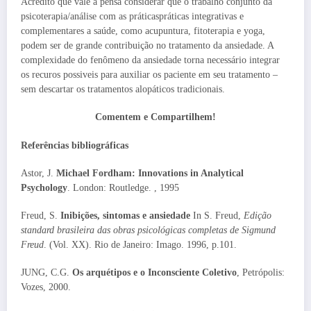
Acredito que vale a pensa considerar que o trabalho conjunto da
psicoterapia/análise com as práticaspráticas integrativas e
complementares a saúde, como acupuntura, fitoterapia e yoga,
podem ser de grande contribuição no tratamento da ansiedade. A
complexidade do fenômeno da ansiedade torna necessário integrar
os recuros possiveis para auxiliar os paciente em seu tratamento –
sem descartar os tratamentos alopáticos tradicionais.
Comentem e Compartilhem!
Referências bibliográficas
Astor, J.
Michael Fordham: Innovations in Analytical
Psychology
. London: Routledge. , 1995
Freud, S.
Inibições, sintomas e ansiedade
In S. Freud,
Edição
standard brasileira das obras psicológicas completas de Sigmund
Freud
. (Vol. XX). Rio de Janeiro: Imago. 1996, p.101.
JUNG, C.G.
Os arquétipos e o Inconsciente Coletivo
, Petrópolis:
Vozes, 2000.