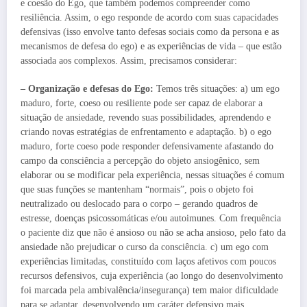
e coesão do Ego, que também podemos compreender como
resiliência. Assim, o ego responde de acordo com suas capacidades
defensivas (isso envolve tanto defesas sociais como da persona e as
mecanismos de defesa do ego) e as experiências de vida – que estão
associada aos complexos. Assim, precisamos considerar:
– Organização e defesas do Ego:
Temos três situações: a) um ego
maduro, forte, coeso ou resiliente pode ser capaz de elaborar a
situação de ansiedade, revendo suas possibilidades, aprendendo e
criando novas estratégias de enfrentamento e adaptação. b) o ego
maduro, forte coeso pode responder defensivamente afastando do
campo da consciência a percepção do objeto ansiogênico, sem
elaborar ou se modificar pela experiência, nessas situações é comum
que suas funções se mantenham “normais”, pois o objeto foi
neutralizado ou deslocado para o corpo – gerando quadros de
estresse, doenças psicossomáticas e/ou autoimunes. Com frequência
o paciente diz que não é ansioso ou não se acha ansioso, pelo fato da
ansiedade não prejudicar o curso da consciência. c) um ego com
experiências limitadas, constituído com laços afetivos com poucos
recursos defensivos, cuja experiência (ao longo do desenvolvimento
foi marcada pela ambivalência/insegurança) tem maior dificuldade
para se adaptar, desenvolvendo um caráter defensivo mais