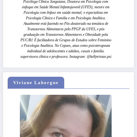
Psicóloga Clínica Junguiana; Doutora em Psicologia com
enfoque em Saúde Mental Infantojuvenil (UFES); mestre em
Psicologia com ênfase em saúde mental; e especialista em
Psicologia Clínica e Familia e em Psicologia Analítica.
Atualmente está fazendo no Pós-doutorado na temática de
Transtornos Alimentares pelo PPGP da UFES, e pós
graduação em Transtornos Alimentares e Obesidade pela
PUC/RJ. É facilitadora de Grupos de Estudos sobre Feminino
e Psicologia Analítica. No Cepaes, atua como psicoterapeuta
individual de adolescentes e adultos, casais e familia.
supervisora clínica e professora. Instagram: @kellytristao.psi
Viviane Lahorgue