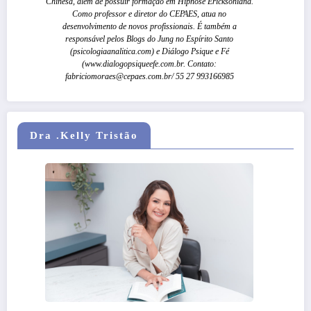
Chinesa, além de possuir formação em Hipnose Ericksoniana.
Como professor e diretor do CEPAES, atua no
desenvolvimento de novos profissionais. É também a
responsável pelos Blogs do Jung no Espírito Santo
(psicologiaanalitica.com) e Diálogo Psique e Fé
(www.dialogopsiqueefe.com.br. Contato:
fabriciomoraes@cepaes.com.br/ 55 27 993166985
Dra .Kelly Tristão