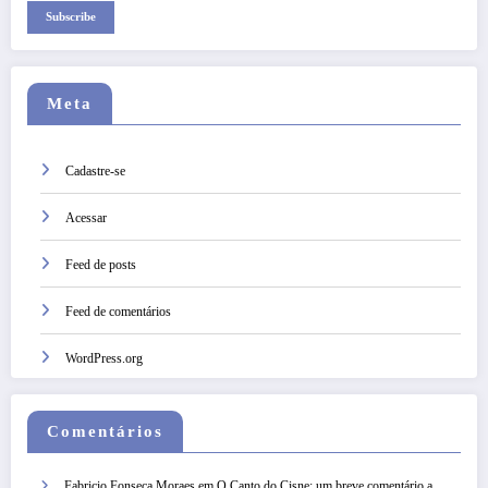
Subscribe
Meta
Cadastre-se
Acessar
Feed de posts
Feed de comentários
WordPress.org
Comentários
Fabricio Fonseca Moraes
em
O Canto do Cisne: um breve comentário a