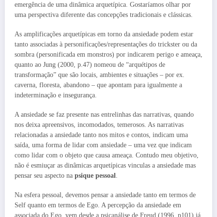
emergência de uma dinâmica arquetípica. Gostaríamos olhar por
uma perspectiva diferente das concepções tradicionais e clássicas.
As amplificações arquetípicas em torno da ansiedade podem estar
tanto associadas à personificações/representações do trickster ou da
sombra (personificada em monstros) por indicarem perigo e ameaça,
quanto ao Jung (2000, p.47) nomeou de “arquétipos de
transformação” que são locais, ambientes e situações – por ex.
caverna, floresta, abandono – que apontam para igualmente a
indeterminação e insegurança.
A ansiedade se faz presente nas entrelinhas das narrativas, quando
nos deixa apreensivos, incomodados, temerosos. As narrativas
relacionadas a ansiedade tanto nos mitos e contos, indicam uma
saída, uma forma de lidar com ansiedade – uma vez que indicam
como lidar com o objeto que causa ameaça. Contudo meu objetivo,
não é esmiuçar as dinâmicas arquetípicas vinculas a ansiedade mas
pensar seu aspecto na
psique pessoal
.
Na esfera pessoal, devemos pensar a ansiedade tanto em termos de
Self quanto em termos de Ego. A percepção da ansiedade em
associada do Ego, vem desde a psicanálise de Freud (1996, p101) já