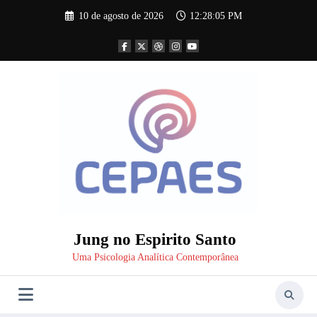
Pular
10 de agosto de 2026
12:28:06 PM
para
o
conteúdo
Jung no Espirito Santo
Uma Psicologia Analítica Contemporânea