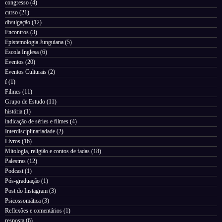
congresso
(4)
curso
(21)
divulgação
(12)
Encontros
(3)
Epistemologia Junguiana
(5)
Escola Inglesa
(6)
Eventos
(20)
Eventos Culturais
(2)
f
(1)
Filmes
(11)
Grupo de Estudo
(11)
história
(1)
indicação de séries e filmes
(4)
Interdisciplinariadade
(2)
Livros
(16)
Mitologia, religião e contos de fadas
(18)
Palestras
(12)
Podcast
(1)
Pós-graduação
(1)
Post do Instagram
(3)
Psicossomática
(3)
Reflexões e comentários
(1)
resposta
(6)