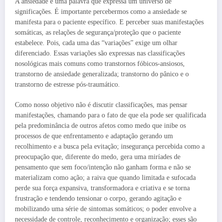
A ansiedade é uma palavra que expressa um universo de
significações. É importante percebermos como a ansiedade se
manifesta para o paciente específico. E perceber suas manifestações
somáticas, as relações de segurança/proteção que o paciente
estabelece. Pois, cada uma das “variações” exige um olhar
diferenciado. Essas variações são expressas nas classificações
nosológicas mais comuns como transtornos fóbicos-ansiosos,
transtorno de ansiedade generalizada; transtorno do pânico e o
transtorno de estresse pós-traumático.
Como nosso objetivo não é discutir classificações, mas pensar
manifestações, chamando para o fato de que ela pode ser qualificada
pela predominância de outros afetos como medo que inibe os
processos de que enfrentamento e adaptação gerando um
recolhimento e a busca pela evitação; insegurança percebida como a
preocupação que, diferente do medo, gera uma miríades de
pensamento que sem foco/intenção não ganham forma e não se
materializam como ação; a raiva que quando limitada e sufocada
perde sua força expansiva, transformadora e criativa e se torna
frustração e tendendo tensionar o corpo, gerando agitação e
mobilizando uma série de sintomas somáticos; o poder envolve a
necessidade de controle, reconhecimento e organização; esses são