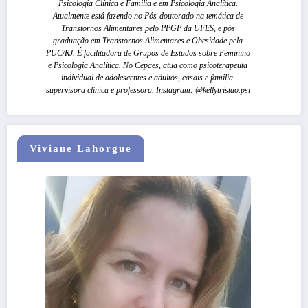
Psicologia Clínica e Familia e em Psicologia Analítica.
Atualmente está fazendo no Pós-doutorado na temática de
Transtornos Alimentares pelo PPGP da UFES, e pós
graduação em Transtornos Alimentares e Obesidade pela
PUC/RJ. É facilitadora de Grupos de Estudos sobre Feminino
e Psicologia Analítica. No Cepaes, atua como psicoterapeuta
individual de adolescentes e adultos, casais e familia.
supervisora clínica e professora. Instagram: @kellytristao.psi
Viviane Lahorgue