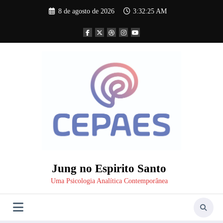
Pular
8 de agosto de 2026
3:32:26 AM
para
o
conteúdo
Jung no Espirito Santo
Uma Psicologia Analítica Contemporânea