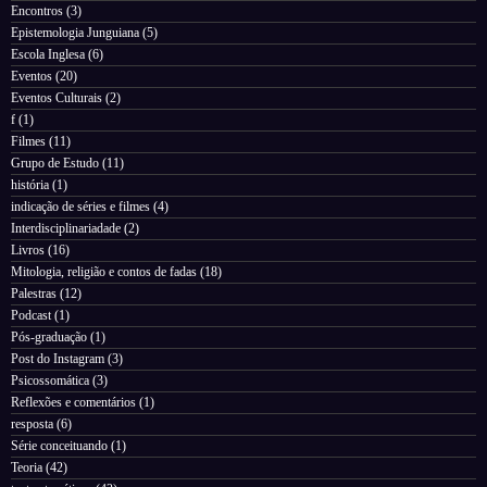
Encontros
(3)
Epistemologia Junguiana
(5)
Escola Inglesa
(6)
Eventos
(20)
Eventos Culturais
(2)
f
(1)
Filmes
(11)
Grupo de Estudo
(11)
história
(1)
indicação de séries e filmes
(4)
Interdisciplinariadade
(2)
Livros
(16)
Mitologia, religião e contos de fadas
(18)
Palestras
(12)
Podcast
(1)
Pós-graduação
(1)
Post do Instagram
(3)
Psicossomática
(3)
Reflexões e comentários
(1)
resposta
(6)
Série conceituando
(1)
Teoria
(42)