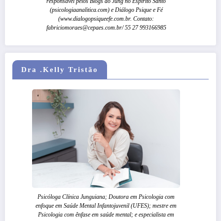
responsável pelos Blogs do Jung no Espírito Santo
(psicologiaanalitica.com) e Diálogo Psique e Fé
(www.dialogopsiqueefe.com.br. Contato:
fabriciomoraes@cepaes.com.br/ 55 27 993166985
Dra .Kelly Tristão
Psicóloga Clínica Junguiana; Doutora em Psicologia com
enfoque em Saúde Mental Infantojuvenil (UFES); mestre em
Psicologia com ênfase em saúde mental; e especialista em