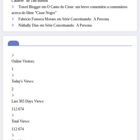
Cadáver” de Tim Burton
Travel Blogger
em
O Canto do Cisne: um breve comentário a comentários
acerca do filme “Cisne Negro”
Fabricio Fonseca Moraes
em
Série Conceituando: A Persona
Náthally Dias
em
Série Conceituando: A Persona
Online Visitors:
1
Today's Views:
2
Last 365 Days Views:
112.674
Total Views:
112.674