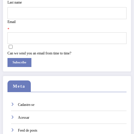
Last name
Email
*
Can we send you an email from time to time?
Subscribe
Meta
Cadastre-se
Acessar
Feed de posts