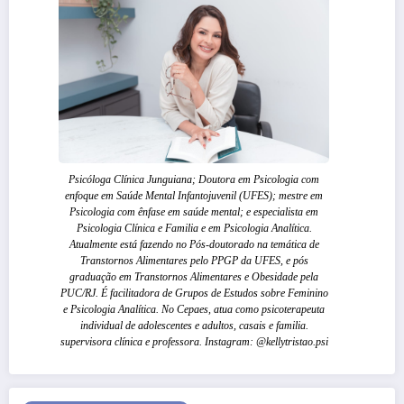
Psicóloga Clínica Junguiana; Doutora em Psicologia com
enfoque em Saúde Mental Infantojuvenil (UFES); mestre em
Psicologia com ênfase em saúde mental; e especialista em
Psicologia Clínica e Familia e em Psicologia Analítica.
Atualmente está fazendo no Pós-doutorado na temática de
Transtornos Alimentares pelo PPGP da UFES, e pós
graduação em Transtornos Alimentares e Obesidade pela
PUC/RJ. É facilitadora de Grupos de Estudos sobre Feminino
e Psicologia Analítica. No Cepaes, atua como psicoterapeuta
individual de adolescentes e adultos, casais e familia.
supervisora clínica e professora. Instagram: @kellytristao.psi