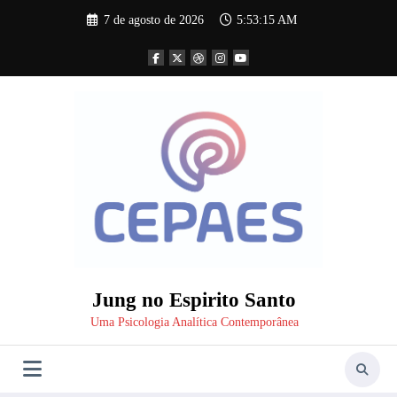
Pular
7 de agosto de 2026
5:53:16 AM
para
o
conteúdo
Jung no Espirito Santo
Uma Psicologia Analítica Contemporânea