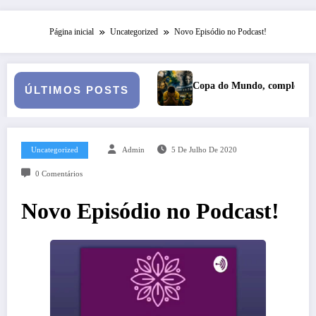
Página inicial
Uncategorized
Novo Episódio no Podcast!
l
Copa do Mundo, complexo cultural e catarse coletiva: reflexõ
ÚLTIMOS POSTS
Uncategorized
Admin
5 De Julho De 2020
0 Comentários
Novo Episódio no Podcast!