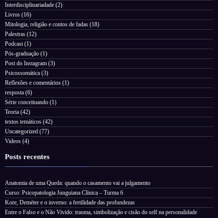
Interdisciplinariadade
(2)
Livros
(16)
Mitologia, religião e contos de fadas
(18)
Palestras
(12)
Podcast
(1)
Pós-graduação
(1)
Post do Instagram
(3)
Psicossomática
(3)
Reflexões e comentários
(1)
resposta
(6)
Série conceituando
(1)
Teoria
(42)
textos temáticos
(42)
Uncategorized
(77)
Videos
(4)
Posts recentes
Anatomia de uma Queda: quando o casamento vai a julgamento
Curso: Psicopatologia Junguiana Clínica – Turma 6
Kore, Deméter e o inverno: a fertilidade das profundezas
Entre o Falso e o Não Vivido: trauma, simbolização e cisão do self na personalidade