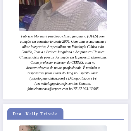
Fabrício Moraes é psicólogo clínico junguiano (UFES) com
atuação em consultório desde 2004. Com uma escuta atenta e
olhar integrativo, é especialista em Psicologia Clínica e da
Família, Teoria e Prática Junguiana e Acupuntura Clássica
Chinesa, além de possuir formação em Hipnose Ericksoniana.
Como professor e diretor do CEPAES, atua no
desenvolvimento de novos profissionais. É também a
responsável pelos Blogs do Jung no Espírito Santo
(psicologiaanalitica.com) e Diálogo Psique e Fé
(www.dialogopsiqueefe.com.br. Contato:
fabriciomoraes@cepaes.com.br/ 55 27 993166985
Dra .Kelly Tristão