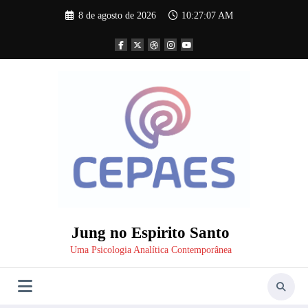
Pular
8 de agosto de 2026
10:27:07 AM
para
o
conteúdo
Jung no Espirito Santo
Uma Psicologia Analítica Contemporânea