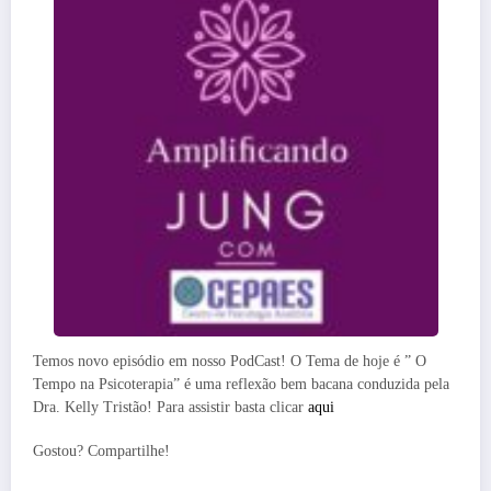
Temos novo episódio em nosso PodCast! O Tema de hoje é ” O
Tempo na Psicoterapia” é uma reflexão bem bacana conduzida pela
Dra. Kelly Tristão! Para assistir basta clicar
aqui
Gostou? Compartilhe!