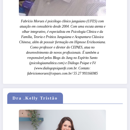
Fabrício Moraes é psicólogo clínico junguiano (UFES) com
atuação em consultório desde 2004. Com uma escuta atenta e
olhar integrativo, é especialista em Psicologia Clínica e da
Família, Teoria e Prática Junguiana e Acupuntura Clássica
Chinesa, além de possuir formação em Hipnose Ericksoniana.
Como professor e diretor do CEPAES, atua no
desenvolvimento de novos profissionais. É também a
responsável pelos Blogs do Jung no Espírito Santo
(psicologiaanalitica.com) e Diálogo Psique e Fé
(www.dialogopsiqueefe.com.br. Contato:
fabriciomoraes@cepaes.com.br/ 55 27 993166985
Dra .Kelly Tristão