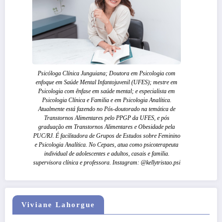
Psicóloga Clínica Junguiana; Doutora em Psicologia com
enfoque em Saúde Mental Infantojuvenil (UFES); mestre em
Psicologia com ênfase em saúde mental; e especialista em
Psicologia Clínica e Familia e em Psicologia Analítica.
Atualmente está fazendo no Pós-doutorado na temática de
Transtornos Alimentares pelo PPGP da UFES, e pós
graduação em Transtornos Alimentares e Obesidade pela
PUC/RJ. É facilitadora de Grupos de Estudos sobre Feminino
e Psicologia Analítica. No Cepaes, atua como psicoterapeuta
individual de adolescentes e adultos, casais e familia.
supervisora clínica e professora. Instagram: @kellytristao.psi
Viviane Lahorgue