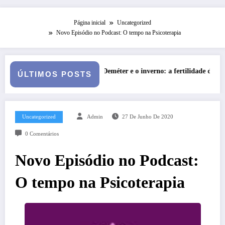
Página inicial
Uncategorized
Novo Episódio no Podcast: O tempo na Psicoterapia
 Deméter e o inverno: a fertilidade das profundezas
Entre o Fa
ÚLTIMOS POSTS
Uncategorized
Admin
27 De Junho De 2020
0 Comentários
Novo Episódio no Podcast:
O tempo na Psicoterapia