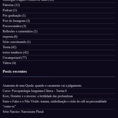
Palestras
(12)
Podcast
(1)
Pós-graduação
(1)
Post do Instagram
(3)
Psicossomática
(3)
Reflexões e comentários
(1)
resposta
(6)
Série conceituando
(1)
Teoria
(42)
textos temáticos
(42)
Uncategorized
(77)
Videos
(4)
Posts recentes
Anatomia de uma Queda: quando o casamento vai a julgamento
Curso: Psicopatologia Junguiana Clínica – Turma 6
Kore, Deméter e o inverno: a fertilidade das profundezas
Entre o Falso e o Não Vivido: trauma, simbolização e cisão do self na personalidade
“como-se”
Série Narciso: Narcisismo Plural