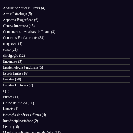
Análise de Séries e Filmes
(4)
Arte e Psicologia
(5)
Aspectos Biográficos
(6)
Clinica Junguiana
(45)
Comentários e Analises de Textos
(3)
Conceitos Fundamentais
(38)
congresso
(4)
curso
(21)
divulgação
(12)
Encontros
(3)
Epistemologia Junguiana
(5)
Escola Inglesa
(6)
Eventos
(20)
Eventos Culturais
(2)
f
(1)
Filmes
(11)
Grupo de Estudo
(11)
história
(1)
indicação de séries e filmes
(4)
Interdisciplinariadade
(2)
Livros
(16)
Mitologia, religião e contos de fadas
(18)