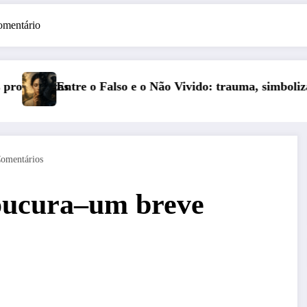
omentário
rauma, simbolização e cisão do self na personalidade “com
Série Narciso: Narcisismo Plural
omentários
oucura–um breve