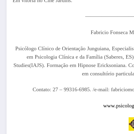
Em vitória no Cine Jardins.
—————————
Fabricio Fonseca M
Psicólogo Clínico de Orientação Junguiana, Especiali
em Psicologia Clínica e da Família (Saberes, ES
Studies(IAJS). Formação em Hipnose Ericksoniana. C
em consultório particul
Contato: 27 – 99316-6985. /e-mail: fabrici
www.psicologi