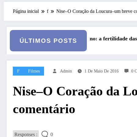
Página inicial
f
Nise–O Coração da Loucura–um breve c
 fertilidade das profundezas
Entre o Falso e o Não Vivido: t
ÚLTIMOS POSTS
F
Filmes
Admin
1 De Maio De 2016
0 C
Nise–O Coração da L
comentário
Responses :
0