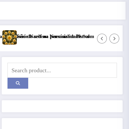
o-se”
Copa do Mundo, complexo cultural e catarse coleti