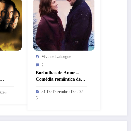
Viviane Lahorgue
2
Borbulhas de Amor –
Comédia romântica de
Natal — ou como dois
FERRO
traumas relacionais se
31 De Dezembro De 202
2026
encontram no amor
5