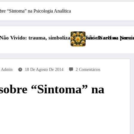
bre “Sintoma” na Psicologia Analítica
 cisão do self na personalidade “como-se”
Série Narciso: Narcisismo Plural
Copa do Mundo
Admin
18 De Agosto De 2014
2 Comentários
 sobre “Sintoma” na