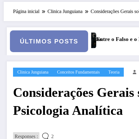
Página inicial
Clinica Junguiana
Considerações Gerais so
undezas
Entre o Falso e o Não Vivido: trauma, simbolização e
ÚLTIMOS POSTS
Clinica Junguiana
Conceitos Fundamentais
Teoria
Considerações Gerais
Psicologia Analítica
Responses :
2