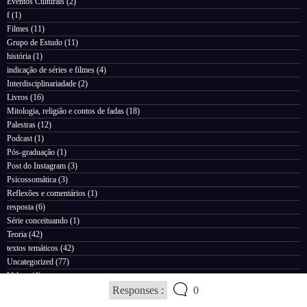
Eventos Culturais
(2)
f
(1)
Filmes
(11)
Grupo de Estudo
(11)
história
(1)
indicação de séries e filmes
(4)
Interdisciplinariadade
(2)
Livros
(16)
Mitologia, religião e contos de fadas
(18)
Palestras
(12)
Podcast
(1)
Pós-graduação
(1)
Post do Instagram
(3)
Psicossomática
(3)
Reflexões e comentários
(1)
resposta
(6)
Série conceituando
(1)
Teoria
(42)
textos temáticos
(42)
Uncategorized
(77)
Videos
(4)
Responses :
0
Posts recentes