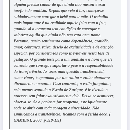
alguém precisa cuidar do que ainda não nasceu e essa
tarefa é do analista. Depois que veio à luz, começa-se
cuidadosamente entregar o bebê para a mãe. O trabalho
mais importante é na realidade aquele feito com o feto,
quando só o terapeuta tem condições de enxergar e
valorizar aquilo que ainda não tem cara nem nome.
Portanto, aceito sentimento como dependência, gratidão,
amor, cobrança, raiva, desejo de exclusividade e de atenção
especial, por considerá-los como inevitáveis nessa fase de
gestação. O grande teste para um analista é a hora que ele
constata que consegue suportar o peso e a responsabilidade
da transferência. Às vezes uma questão transferencial,
como vimos, é apontada por um sonho – então aborda-se
diretamente o assunto. Caso contrario, o estilo junguiano,
pelo menos segundo a Escola de Zurique, é ir vivendo o
processo sem falar exaustivamente dele. Deixa-se acontecer,
observa-se. Se o paciente for terapeuta, este igualmente
pode se abrir com toda coragem e sinceridade. Não
esmiuçamos a transferência, ficamos com a ferida doce. (
GAMBINI, 2008 ,p.110-111)