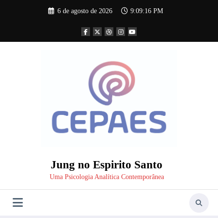
Pular
6 de agosto de 2026
9:09:17 PM
para
o
conteúdo
Jung no Espirito Santo
Uma Psicologia Analítica Contemporânea