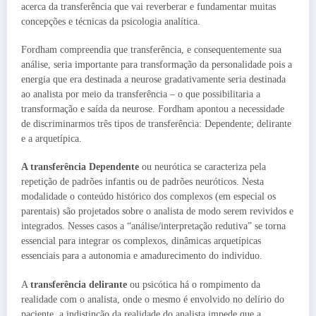
acerca da transferência que vai reverberar e fundamentar muitas
concepções e técnicas da psicologia analítica.
Fordham compreendia que transferência, e consequentemente sua
análise, seria importante para transformação da personalidade pois a
energia que era destinada a neurose gradativamente seria destinada
ao analista por meio da transferência – o que possibilitaria a
transformação e saída da neurose. Fordham apontou a necessidade
de discriminarmos três tipos de transferência: Dependente; delirante
e a arquetípica.
A transferência Dependente
ou neurótica se caracteriza pela
repetição de padrões infantis ou de padrões neuróticos. Nesta
modalidade o conteúdo histórico dos complexos (em especial os
parentais) são projetados sobre o analista de modo serem revividos e
integrados. Nesses casos a “análise/interpretação redutiva” se torna
essencial para integrar os complexos, dinâmicas arquetípicas
essenciais para a autonomia e amadurecimento do individuo.
A
transferência delirante
ou psicótica há o rompimento da
realidade com o analista, onde o mesmo é envolvido no delírio do
paciente, a indistinção da realidade do analista impede que a