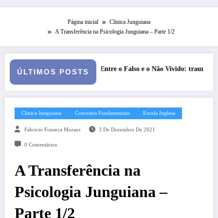
Página inicial
Clinica Junguiana
A Transferência na Psicologia Junguiana – Parte 1/2
Vivido: trauma, simbolização e cisão do self na personalidade “como-se”
Série Narciso: Narcisismo 
ÚLTIMOS POSTS
Clinica Junguiana
Conceitos Fundamentais
Escola Inglesa
Fabricio Fonseca Moraes
3 De Dezembro De 2021
0 Comentários
A Transferência na
Psicologia Junguiana –
Parte 1/2