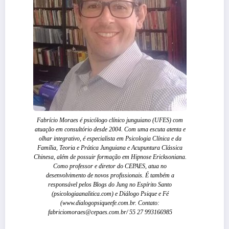
Fabrício Moraes é psicólogo clínico junguiano (UFES) com
atuação em consultório desde 2004. Com uma escuta atenta e
olhar integrativo, é especialista em Psicologia Clínica e da
Família, Teoria e Prática Junguiana e Acupuntura Clássica
Chinesa, além de possuir formação em Hipnose Ericksoniana.
Como professor e diretor do CEPAES, atua no
desenvolvimento de novos profissionais. É também a
responsável pelos Blogs do Jung no Espírito Santo
(psicologiaanalitica.com) e Diálogo Psique e Fé
(www.dialogopsiqueefe.com.br. Contato:
fabriciomoraes@cepaes.com.br/ 55 27 993166985