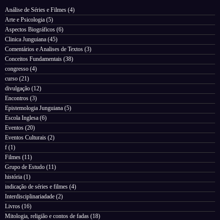
Análise de Séries e Filmes
(4)
Arte e Psicologia
(5)
Aspectos Biográficos
(6)
Clinica Junguiana
(45)
Comentários e Analises de Textos
(3)
Conceitos Fundamentais
(38)
congresso
(4)
curso
(21)
divulgação
(12)
Encontros
(3)
Epistemologia Junguiana
(5)
Escola Inglesa
(6)
Eventos
(20)
Eventos Culturais
(2)
f
(1)
Filmes
(11)
Grupo de Estudo
(11)
história
(1)
indicação de séries e filmes
(4)
Interdisciplinariadade
(2)
Livros
(16)
Mitologia, religião e contos de fadas
(18)