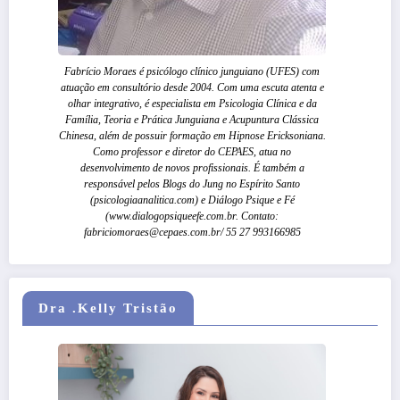
Fabrício Moraes é psicólogo clínico junguiano (UFES) com
atuação em consultório desde 2004. Com uma escuta atenta e
olhar integrativo, é especialista em Psicologia Clínica e da
Família, Teoria e Prática Junguiana e Acupuntura Clássica
Chinesa, além de possuir formação em Hipnose Ericksoniana.
Como professor e diretor do CEPAES, atua no
desenvolvimento de novos profissionais. É também a
responsável pelos Blogs do Jung no Espírito Santo
(psicologiaanalitica.com) e Diálogo Psique e Fé
(www.dialogopsiqueefe.com.br. Contato:
fabriciomoraes@cepaes.com.br/ 55 27 993166985
Dra .Kelly Tristão