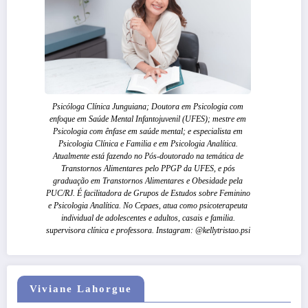
Psicóloga Clínica Junguiana; Doutora em Psicologia com
enfoque em Saúde Mental Infantojuvenil (UFES); mestre em
Psicologia com ênfase em saúde mental; e especialista em
Psicologia Clínica e Familia e em Psicologia Analítica.
Atualmente está fazendo no Pós-doutorado na temática de
Transtornos Alimentares pelo PPGP da UFES, e pós
graduação em Transtornos Alimentares e Obesidade pela
PUC/RJ. É facilitadora de Grupos de Estudos sobre Feminino
e Psicologia Analítica. No Cepaes, atua como psicoterapeuta
individual de adolescentes e adultos, casais e familia.
supervisora clínica e professora. Instagram: @kellytristao.psi
Viviane Lahorgue