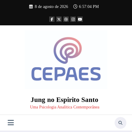
Pular
8 de agosto de 2026
6:57:04 PM
para
o
conteúdo
Jung no Espirito Santo
Uma Psicologia Analítica Contemporânea