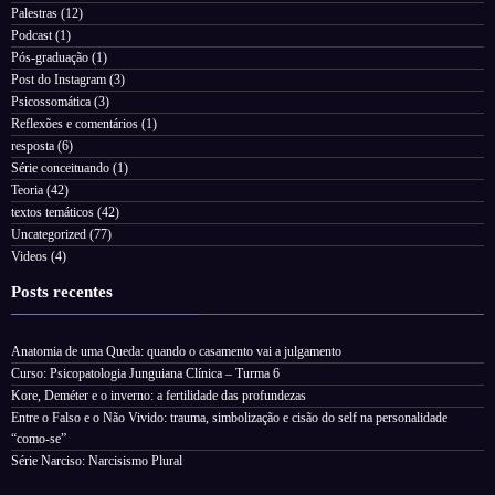
Palestras
(12)
Podcast
(1)
Pós-graduação
(1)
Post do Instagram
(3)
Psicossomática
(3)
Reflexões e comentários
(1)
resposta
(6)
Série conceituando
(1)
Teoria
(42)
textos temáticos
(42)
Uncategorized
(77)
Videos
(4)
Posts recentes
Anatomia de uma Queda: quando o casamento vai a julgamento
Curso: Psicopatologia Junguiana Clínica – Turma 6
Kore, Deméter e o inverno: a fertilidade das profundezas
Entre o Falso e o Não Vivido: trauma, simbolização e cisão do self na personalidade
“como-se”
Série Narciso: Narcisismo Plural