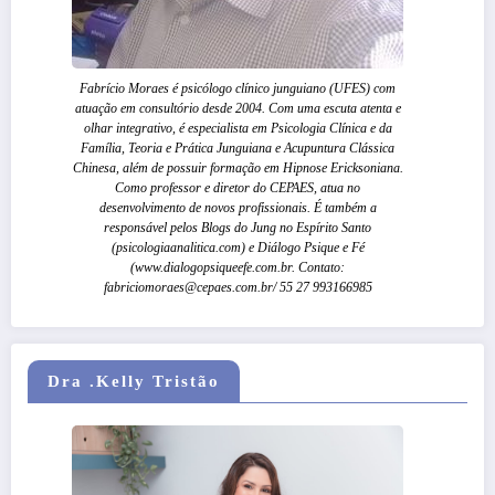
Fabrício Moraes é psicólogo clínico junguiano (UFES) com
atuação em consultório desde 2004. Com uma escuta atenta e
olhar integrativo, é especialista em Psicologia Clínica e da
Família, Teoria e Prática Junguiana e Acupuntura Clássica
Chinesa, além de possuir formação em Hipnose Ericksoniana.
Como professor e diretor do CEPAES, atua no
desenvolvimento de novos profissionais. É também a
responsável pelos Blogs do Jung no Espírito Santo
(psicologiaanalitica.com) e Diálogo Psique e Fé
(www.dialogopsiqueefe.com.br. Contato:
fabriciomoraes@cepaes.com.br/ 55 27 993166985
Dra .Kelly Tristão