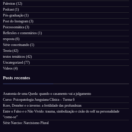
Palestras
(12)
Podcast
(1)
Pós-graduação
(1)
Post do Instagram
(3)
Psicossomática
(3)
Reflexões e comentários
(1)
resposta
(6)
Série conceituando
(1)
Teoria
(42)
textos temáticos
(42)
Uncategorized
(77)
Videos
(4)
Posts recentes
Anatomia de uma Queda: quando o casamento vai a julgamento
Curso: Psicopatologia Junguiana Clínica – Turma 6
Kore, Deméter e o inverno: a fertilidade das profundezas
Entre o Falso e o Não Vivido: trauma, simbolização e cisão do self na personalidade
“como-se”
Série Narciso: Narcisismo Plural