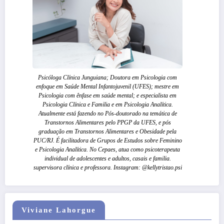
Psicóloga Clínica Junguiana; Doutora em Psicologia com
enfoque em Saúde Mental Infantojuvenil (UFES); mestre em
Psicologia com ênfase em saúde mental; e especialista em
Psicologia Clínica e Familia e em Psicologia Analítica.
Atualmente está fazendo no Pós-doutorado na temática de
Transtornos Alimentares pelo PPGP da UFES, e pós
graduação em Transtornos Alimentares e Obesidade pela
PUC/RJ. É facilitadora de Grupos de Estudos sobre Feminino
e Psicologia Analítica. No Cepaes, atua como psicoterapeuta
individual de adolescentes e adultos, casais e familia.
supervisora clínica e professora. Instagram: @kellytristao.psi
Viviane Lahorgue