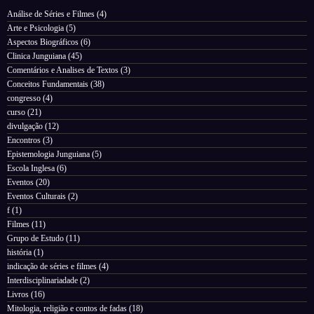
Análise de Séries e Filmes
(4)
Arte e Psicologia
(5)
Aspectos Biográficos
(6)
Clinica Junguiana
(45)
Comentários e Analises de Textos
(3)
Conceitos Fundamentais
(38)
congresso
(4)
curso
(21)
divulgação
(12)
Encontros
(3)
Epistemologia Junguiana
(5)
Escola Inglesa
(6)
Eventos
(20)
Eventos Culturais
(2)
f
(1)
Filmes
(11)
Grupo de Estudo
(11)
história
(1)
indicação de séries e filmes
(4)
Interdisciplinariadade
(2)
Livros
(16)
Mitologia, religião e contos de fadas
(18)