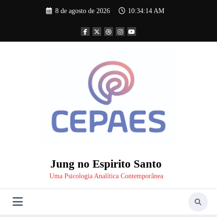
Pular
8 de agosto de 2026
10:34:15 AM
para
o
conteúdo
Jung no Espirito Santo
Uma Psicologia Analítica Contemporânea