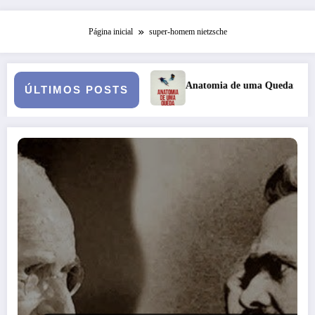
Página inicial
super-homem nietzsche
ersona
Anatomia de uma Queda: quando o casamento vai a ju
ÚLTIMOS POSTS