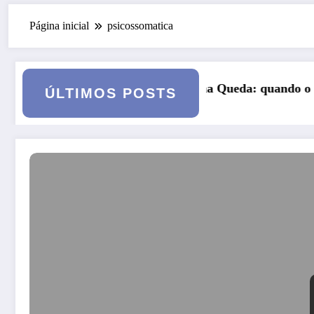
Página inicial
psicossomatica
 uma Queda: quando o casamento vai a julgamento
Curso: Psicopa
ÚLTIMOS POSTS