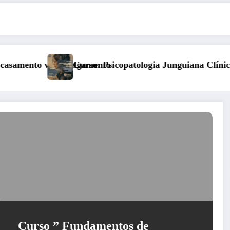
tologia Junguiana Clínica – Turma 6
Kore, Deméter e o 
Curso ” Fundamentos de