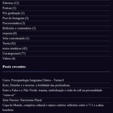
Palestras
(12)
Podcast
(1)
Pós-graduação
(1)
Post do Instagram
(3)
Psicossomática
(3)
Reflexões e comentários
(1)
resposta
(6)
Série conceituando
(1)
Teoria
(42)
textos temáticos
(42)
Uncategorized
(77)
Videos
(4)
Posts recentes
Curso: Psicopatologia Junguiana Clínica – Turma 6
Kore, Deméter e o inverno: a fertilidade das profundezas
Entre o Falso e o Não Vivido: trauma, simbolização e cisão do self na personalidade
“como-se”
Série Narciso: Narcisismo Plural
Copa do Mundo, complexo cultural e catarse coletiva: reflexões sobre o 7×1 e a alma
brasileira