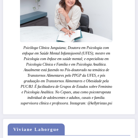
Psicóloga Clínica Junguiana; Doutora em Psicologia com
enfoque em Saúde Mental Infantojuvenil (UFES); mestre em
Psicologia com ênfase em saúde mental; e especialista em
Psicologia Clínica e Familia e em Psicologia Analítica.
Atualmente está fazendo no Pós-doutorado na temática de
Transtornos Alimentares pelo PPGP da UFES, e pós
graduação em Transtornos Alimentares e Obesidade pela
PUC/RJ. É facilitadora de Grupos de Estudos sobre Feminino
e Psicologia Analítica. No Cepaes, atua como psicoterapeuta
individual de adolescentes e adultos, casais e familia.
supervisora clínica e professora. Instagram: @kellytristao.psi
Viviane Lahorgue