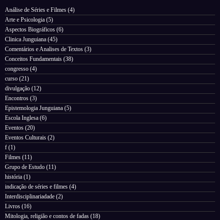
Análise de Séries e Filmes
(4)
Arte e Psicologia
(5)
Aspectos Biográficos
(6)
Clinica Junguiana
(45)
Comentários e Analises de Textos
(3)
Conceitos Fundamentais
(38)
congresso
(4)
curso
(21)
divulgação
(12)
Encontros
(3)
Epistemologia Junguiana
(5)
Escola Inglesa
(6)
Eventos
(20)
Eventos Culturais
(2)
f
(1)
Filmes
(11)
Grupo de Estudo
(11)
história
(1)
indicação de séries e filmes
(4)
Interdisciplinariadade
(2)
Livros
(16)
Mitologia, religião e contos de fadas
(18)