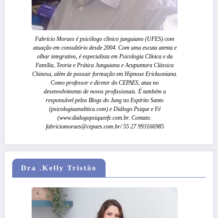
Fabrício Moraes é psicólogo clínico junguiano (UFES) com
atuação em consultório desde 2004. Com uma escuta atenta e
olhar integrativo, é especialista em Psicologia Clínica e da
Família, Teoria e Prática Junguiana e Acupuntura Clássica
Chinesa, além de possuir formação em Hipnose Ericksoniana.
Como professor e diretor do CEPAES, atua no
desenvolvimento de novos profissionais. É também a
responsável pelos Blogs do Jung no Espírito Santo
(psicologiaanalitica.com) e Diálogo Psique e Fé
(www.dialogopsiqueefe.com.br. Contato:
fabriciomoraes@cepaes.com.br/ 55 27 993166985
Dra .Kelly Tristão