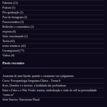
Palestras
(12)
Podcast
(1)
Pós-graduação
(1)
Post do Instagram
(3)
Psicossomática
(3)
Reflexões e comentários
(1)
resposta
(6)
Série conceituando
(1)
Teoria
(42)
textos temáticos
(42)
Uncategorized
(77)
Videos
(4)
Posts recentes
Anatomia de uma Queda: quando o casamento vai a julgamento
Curso: Psicopatologia Junguiana Clínica – Turma 6
Kore, Deméter e o inverno: a fertilidade das profundezas
Entre o Falso e o Não Vivido: trauma, simbolização e cisão do self na personalidade
“como-se”
Série Narciso: Narcisismo Plural