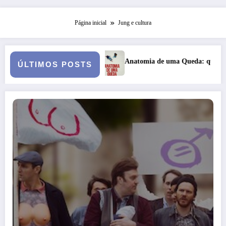
Página inicial
Jung e cultura
ona
Anatomia de uma Queda: quando o casamento vai a julg
ÚLTIMOS POSTS