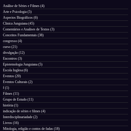
Análise de Séries e Filmes
(4)
Arte e Psicologia
(5)
Aspectos Biográficos
(6)
Clinica Junguiana
(45)
Comentários e Analises de Textos
(3)
Conceitos Fundamentais
(38)
congresso
(4)
curso
(21)
divulgação
(12)
Encontros
(3)
Epistemologia Junguiana
(5)
Escola Inglesa
(6)
Eventos
(20)
Eventos Culturais
(2)
f
(1)
Filmes
(11)
Grupo de Estudo
(11)
história
(1)
indicação de séries e filmes
(4)
Interdisciplinariadade
(2)
Livros
(16)
Mitologia, religião e contos de fadas
(18)