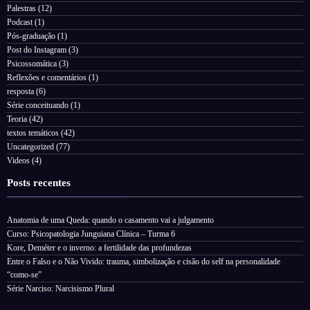
Palestras
(12)
Podcast
(1)
Pós-graduação
(1)
Post do Instagram
(3)
Psicossomática
(3)
Reflexões e comentários
(1)
resposta
(6)
Série conceituando
(1)
Teoria
(42)
textos temáticos
(42)
Uncategorized
(77)
Videos
(4)
Posts recentes
Anatomia de uma Queda: quando o casamento vai a julgamento
Curso: Psicopatologia Junguiana Clínica – Turma 6
Kore, Deméter e o inverno: a fertilidade das profundezas
Entre o Falso e o Não Vivido: trauma, simbolização e cisão do self na personalidade
“como-se”
Série Narciso: Narcisismo Plural