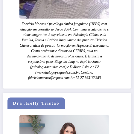
Fabrício Moraes é psicólogo clínico junguiano (UFES) com
atuação em consultório desde 2004. Com uma escuta atenta e
olhar integrativo, é especialista em Psicologia Clínica e da
Família, Teoria e Prática Junguiana e Acupuntura Clássica
Chinesa, além de possuir formação em Hipnose Ericksoniana.
Como professor e diretor do CEPAES, atua no
desenvolvimento de novos profissionais. É também a
responsável pelos Blogs do Jung no Espírito Santo
(psicologiaanalitica.com) e Diálogo Psique e Fé
(www.dialogopsiqueefe.com.br. Contato:
fabriciomoraes@cepaes.com.br/ 55 27 993166985
Dra .Kelly Tristão