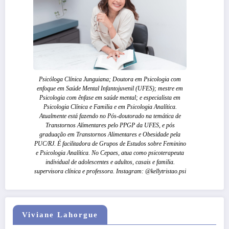
Psicóloga Clínica Junguiana; Doutora em Psicologia com
enfoque em Saúde Mental Infantojuvenil (UFES); mestre em
Psicologia com ênfase em saúde mental; e especialista em
Psicologia Clínica e Familia e em Psicologia Analítica.
Atualmente está fazendo no Pós-doutorado na temática de
Transtornos Alimentares pelo PPGP da UFES, e pós
graduação em Transtornos Alimentares e Obesidade pela
PUC/RJ. É facilitadora de Grupos de Estudos sobre Feminino
e Psicologia Analítica. No Cepaes, atua como psicoterapeuta
individual de adolescentes e adultos, casais e familia.
supervisora clínica e professora. Instagram: @kellytristao.psi
Viviane Lahorgue