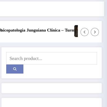
– Turma 6
Kore, Deméter e o inverno: a fertilidade das