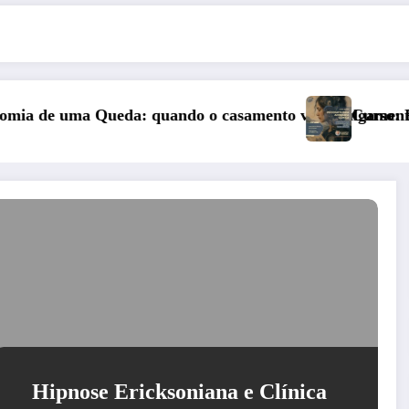
amento vai a julgamento
Curso: Psicopatologia Junguiana Clínica 
Hipnose Ericksoniana e Clínica