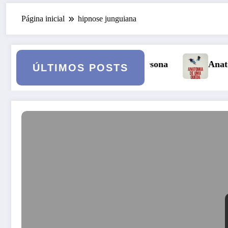
Página inicial
hipnose junguiana
A Persona
Anatomia de uma Queda: quando o cas
ÚLTIMOS POSTS