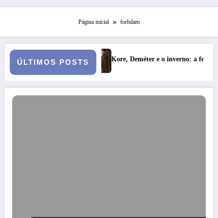
Página inicial
forhdam
rma 6
Kore, Deméter e o inverno: a fertilidade das profundezas
ÚLTIMOS POSTS