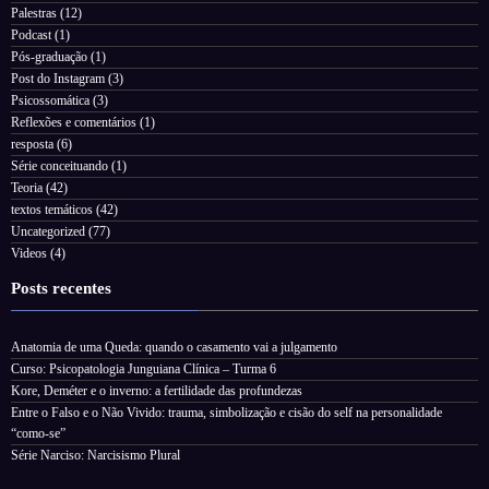
Palestras
(12)
Podcast
(1)
Pós-graduação
(1)
Post do Instagram
(3)
Psicossomática
(3)
Reflexões e comentários
(1)
resposta
(6)
Série conceituando
(1)
Teoria
(42)
textos temáticos
(42)
Uncategorized
(77)
Videos
(4)
Posts recentes
Anatomia de uma Queda: quando o casamento vai a julgamento
Curso: Psicopatologia Junguiana Clínica – Turma 6
Kore, Deméter e o inverno: a fertilidade das profundezas
Entre o Falso e o Não Vivido: trauma, simbolização e cisão do self na personalidade
“como-se”
Série Narciso: Narcisismo Plural