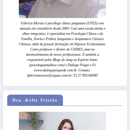
Fabrício Moraes é psicólogo clínico junguiano (UFES) com
atuação em consultório desde 2004. Com uma escuta atenta e
olhar integrativo, é especialista em Psicologia Clínica e da
Família, Teoria e Prática Junguiana e Acupuntura Clássica
Chinesa, além de possuir formação em Hipnose Ericksoniana.
Como professor e diretor do CEPAES, atua no
desenvolvimento de novos profissionais. É também a
responsável pelos Blogs do Jung no Espírito Santo
(psicologiaanalitica.com) e Diálogo Psique e Fé
(www.dialogopsiqueefe.com.br. Contato:
fabriciomoraes@cepaes.com.br/ 55 27 993166985
Dra .Kelly Tristão