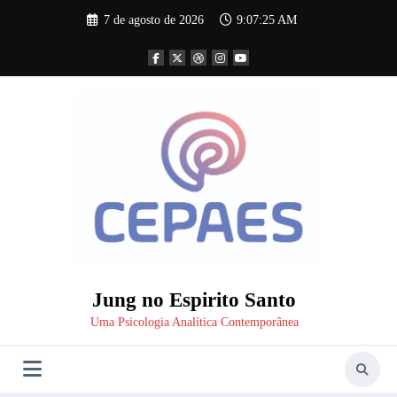
Pular
7 de agosto de 2026
9:07:26 AM
para
o
conteúdo
Jung no Espirito Santo
Uma Psicologia Analítica Contemporânea