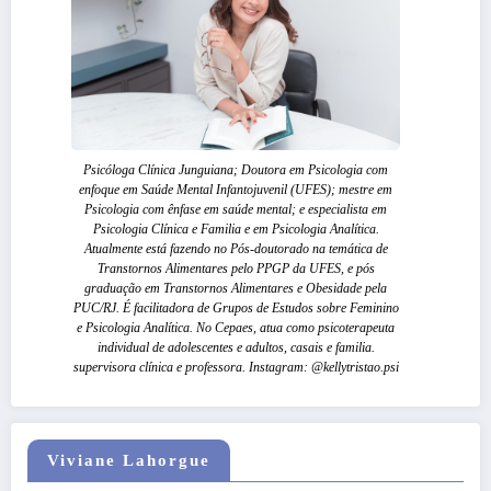
Psicóloga Clínica Junguiana; Doutora em Psicologia com
enfoque em Saúde Mental Infantojuvenil (UFES); mestre em
Psicologia com ênfase em saúde mental; e especialista em
Psicologia Clínica e Familia e em Psicologia Analítica.
Atualmente está fazendo no Pós-doutorado na temática de
Transtornos Alimentares pelo PPGP da UFES, e pós
graduação em Transtornos Alimentares e Obesidade pela
PUC/RJ. É facilitadora de Grupos de Estudos sobre Feminino
e Psicologia Analítica. No Cepaes, atua como psicoterapeuta
individual de adolescentes e adultos, casais e familia.
supervisora clínica e professora. Instagram: @kellytristao.psi
Viviane Lahorgue