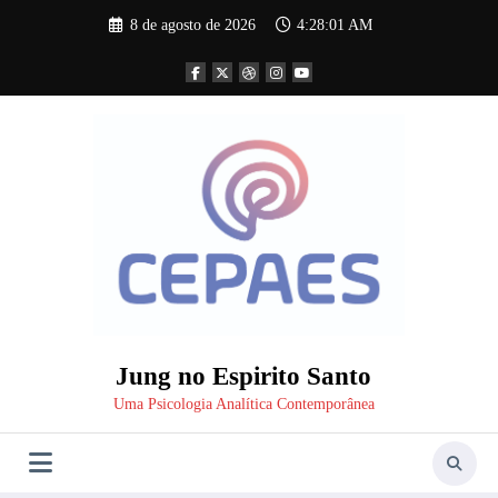
Pular
8 de agosto de 2026
4:28:02 AM
para
o
conteúdo
Jung no Espirito Santo
Uma Psicologia Analítica Contemporânea