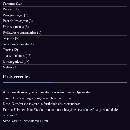
Palestras
(12)
Podcast
(1)
Pós-graduação
(1)
Post do Instagram
(3)
Psicossomática
(3)
Reflexões e comentários
(1)
resposta
(6)
Série conceituando
(1)
Teoria
(42)
textos temáticos
(42)
Uncategorized
(77)
Videos
(4)
Posts recentes
Anatomia de uma Queda: quando o casamento vai a julgamento
Curso: Psicopatologia Junguiana Clínica – Turma 6
Kore, Deméter e o inverno: a fertilidade das profundezas
Entre o Falso e o Não Vivido: trauma, simbolização e cisão do self na personalidade
“como-se”
Série Narciso: Narcisismo Plural