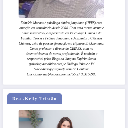
Fabrício Moraes é psicólogo clínico junguiano (UFES) com
atuação em consultório desde 2004. Com uma escuta atenta e
olhar integrativo, é especialista em Psicologia Clínica e da
Família, Teoria e Prática Junguiana e Acupuntura Clássica
Chinesa, além de possuir formação em Hipnose Ericksoniana.
Como professor e diretor do CEPAES, atua no
desenvolvimento de novos profissionais. É também a
responsável pelos Blogs do Jung no Espírito Santo
(psicologiaanalitica.com) e Diálogo Psique e Fé
(www.dialogopsiqueefe.com.br. Contato:
fabriciomoraes@cepaes.com.br/ 55 27 993166985
Dra .Kelly Tristão