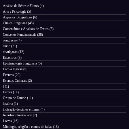
Análise de Séries e Filmes
(4)
Arte e Psicologia
(5)
Aspectos Biográficos
(6)
Clinica Junguiana
(45)
Comentários e Analises de Textos
(3)
Conceitos Fundamentais
(38)
congresso
(4)
curso
(21)
divulgação
(12)
Encontros
(3)
Epistemologia Junguiana
(5)
Escola Inglesa
(6)
Eventos
(20)
Eventos Culturais
(2)
f
(1)
Filmes
(11)
Grupo de Estudo
(11)
história
(1)
indicação de séries e filmes
(4)
Interdisciplinariadade
(2)
Livros
(16)
Mitologia, religião e contos de fadas
(18)