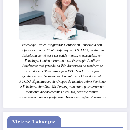
Psicóloga Clínica Junguiana; Doutora em Psicologia com
enfoque em Saúde Mental Infantojuvenil (UFES); mestre em
Psicologia com ênfase em saúde mental; e especialista em
Psicologia Clínica e Familia e em Psicologia Analítica.
Atualmente está fazendo no Pós-doutorado na temática de
Transtornos Alimentares pelo PPGP da UFES, e pós
graduação em Transtornos Alimentares e Obesidade pela
PUC/RJ. É facilitadora de Grupos de Estudos sobre Feminino
e Psicologia Analítica. No Cepaes, atua como psicoterapeuta
individual de adolescentes e adultos, casais e familia.
supervisora clínica e professora. Instagram: @kellytristao.psi
Viviane Lahorgue